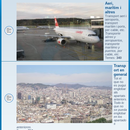
Aeri,
marítim i
altres
Transport aeri i
aeroports,
transport
marítim i ports,
per cable, etc.
Transporte
aéreo y
aeropuertos,
transporte
marítimo y
puertos, por
cable, etc.
Temes:
340
Transp
ort en
general
Tot el
que no
es pugui
englobar
als
apartats
anteriors.
Todo lo
que no
se pueda
englobar
en los
apartado
s
anteriores.