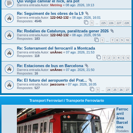
Qui vulgui canviar el nick, ara pot
Darrera entrada Autor:
Metring
«
08 ago. 2026, 19:13
Re: Seguiment de les obres de la L9
Darrera entrada Autor:
122-042-132
«
08 ago. 2026, 16:01
Respostes:
4545
1
225
226
227
228
…
Re: Rodalies de Catalunya, paralitzada gener 2026
Darrera entrada Autor:
122-042-132
«
08 ago. 2026, 09:56
Respostes:
183
1
7
8
9
10
…
Re: Soterrament del ferrocarril a Montcada
Darrera entrada Autor:
unÀnec
«
07 ago. 2026, 21:53
Respostes:
118
1
2
3
4
5
6
Re: Estaciones de bus en Barcelona
Darrera entrada Autor:
unÀnec
«
07 ago. 2026, 21:50
Respostes:
16
Re: El futuro del aeropuerto del Prat...
Darrera entrada Autor:
jaezcurra
«
07 ago. 2026, 16:05
Respostes:
527
1
24
25
26
27
…
Transport Ferroviari / Transporte Ferroviario
Ferroc
arril
àrea
Barcel
ona
Rodalies