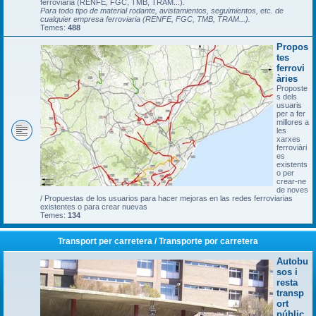
ferroviària (RENFE, FGC, TMB, TRAM...).
Para todo tipo de material rodante, avistamientos, seguimientos, etc. de
cualquier empresa ferroviaria (RENFE, FGC, TMB, TRAM...).
Temes:
488
Propos
tes
ferrovi
àries
Proposte
s dels
usuaris
per a fer
millores a
les
xarxes
ferroviàri
es
existents
o per
crear-ne
de noves
/ Propuestas de los usuarios para hacer mejoras en las redes ferroviarias
existentes o para crear nuevas
Temes:
134
Transport per carretera / Transporte por carretera
Autobu
sos i
resta
transp
ort
públic