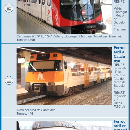
RENFE,
FGC
Vallès i
Llobregat
, Metro
de
Barcelon
a,
Trammet
.
Cercanías RENFE, FGC Vallés y Llobregat, Metro de Barcelona, Trammet.
Temes:
1400
Ferroc
arril a
Catalu
nya
RENFE
regionals
i línies
FGC de
fora de
l'àrea de
Barcelon
a.
RENFE
regionale
s y
líneas
FGC de
fuera del área de Barcelona.
Temes:
446
Ferroc
arril en