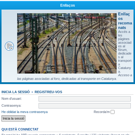
Enllaços
Enllaç
os
recoma
nats
Accés a
les
pàgines
associad
es al
fòrum,
dedicade
s al
transport
a
Cataluny
a.
Acceso a
las páginas asociadas al foro, dedicadas al transporte en Catalunya.
INICIA LA SESSIÓ
•
REGISTREU-VOS
Nom d’usuari:
Contrasenya:
He oblidat la meva contrasenya
Recorda’m
QUI ESTÀ CONNECTAT