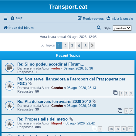
Transport.cat
PMF
Registreu-vos
Inicia la sessió
C
Índex del fòrum
Style:
e
Hora i data actual: 09 ago. 2026, 12:05
r
1
2
3
4
5
Següent
50 Topics
c
Recent Topics
a
Re: Si no podeu accedir al Fòrum...
Darrera entrada Autor:
wefer
«
09 ago. 2026, 10:36
Respostes:
1
Re: Nou servei llançadora a l'aeroport del Prat (operat per
FGC)
Darrera entrada Autor:
Corcho
«
08 ago. 2026, 23:13
Respostes:
50
1
2
3
Re: Pla de serveis ferroviaris 2030-2040
Darrera entrada Autor:
Corcho
«
08 ago. 2026, 23:05
Respostes:
39
1
2
Re: Propers talls del metro
Darrera entrada Autor:
Miquel
«
08 ago. 2026, 22:42
Respostes:
808
1
38
39
40
41
…