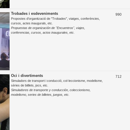
Trobades i esdeveniments
T
990
Propostes d'organització de "Trobades", viatges, conferències,
e
cursos, actes inaugurals, etc.
Propuestas de organización de "Encuentros", viajes,
m
conferencias, cursos, actos inaugurales, etc.
e
s
Oci i divertiments
T
712
Simuladors de transport i conducció, col·leccionisme, modelisme,
e
sèries de bitllets, jocs, etc.
Simuladores de transporte y conducción, coleccionismo,
m
modelismo, series de billetes, juegos, etc.
e
s