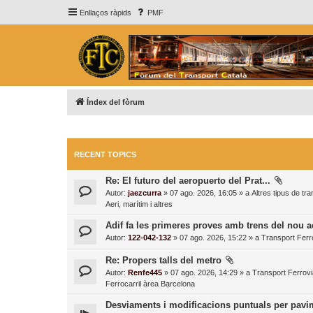
Enllaços ràpids
PMF
Índex del fòrum
RECENT TOPICS
Re: El futuro del aeropuerto del Prat...
Autor:
jaezcurra
» 07 ago. 2026, 16:05 » a
Altres tipus de tr
Aeri, marítim i altres
Adif fa les primeres proves amb trens del nou a
Autor:
122-042-132
» 07 ago. 2026, 15:22 » a
Transport Ferro
Re: Propers talls del metro
Autor:
Renfe445
» 07 ago. 2026, 14:29 » a
Transport Ferrovia
Ferrocarril àrea Barcelona
Desviaments i modificacions puntuals per pavi