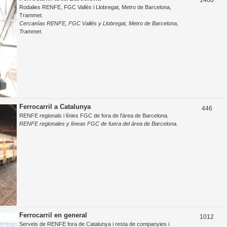
1400
o
t
s
Rodalies RENFE, FGC Vallès i Llobregat, Metro de Barcelona,
e
s
Trammet.
e
Cercanías RENFE, FGC Vallés y Llobregat, Metro de Barcelona,
m
t
s
Trammet.
e
e
s
s
Ferrocarril a Catalunya
T
446
RENFE regionals i línies FGC de fora de l'àrea de Barcelona.
e
RENFE regionales y líneas FGC de fuera del área de Barcelona.
m
e
s
Ferrocarril en general
T
1012
Serveis de RENFE fora de Catalunya i resta de companyies i