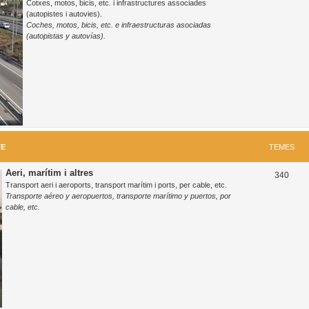
Cotxes, motos, bicis, etc. i infrastructures associades
e
(autopistes i autovies).
Coches, motos, bicis, etc. e infraestructuras asociadas
m
(autopistas y autovías).
e
s
TE
TEMES
Aeri, marítim i altres
T
340
Transport aeri i aeroports, transport marítim i ports, per cable, etc.
e
Transporte aéreo y aeropuertos, transporte marítimo y puertos, por
cable, etc.
m
e
s