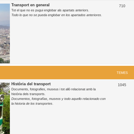
Transport en general
T
710
Tot el que no es pugui englobar als apartats anteriors.
e
Todo lo que no se pueda englobar en los apartados anteriores.
m
e
s
TEMES
Història del transport
T
1045
Documents, fotografies, museus i tot allò relacionat amb la
e
història dels transports.
Documentos, fotografías, museos y todo aquello relacionado con
m
la historia de los transportes
.
e
s