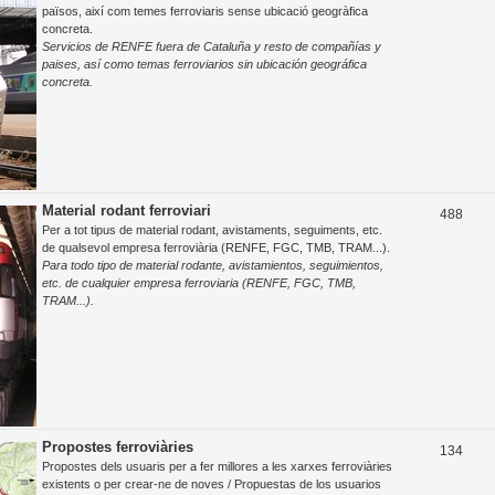
e
països, així com temes ferroviaris sense ubicació geogràfica
concreta.
m
Servicios de RENFE fuera de Cataluña y resto de compañías y
e
paises, así como temas ferroviarios sin ubicación geográfica
concreta.
s
Material rodant ferroviari
T
488
Per a tot tipus de material rodant, avistaments, seguiments, etc.
e
de qualsevol empresa ferroviària (RENFE, FGC, TMB, TRAM...).
Para todo tipo de material rodante, avistamientos, seguimientos,
m
etc. de cualquier empresa ferroviaria (RENFE, FGC, TMB,
e
TRAM...).
s
Propostes ferroviàries
T
134
Propostes dels usuaris per a fer millores a les xarxes ferroviàries
e
existents o per crear-ne de noves / Propuestas de los usuarios