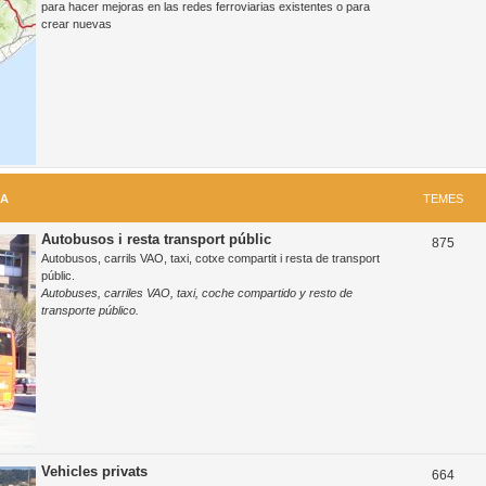
para hacer mejoras en las redes ferroviarias existentes o para
m
crear nuevas
e
s
RA
TEMES
Autobusos i resta transport públic
T
875
Autobusos, carrils VAO, taxi, cotxe compartit i resta de transport
e
públic.
Autobuses, carriles VAO, taxi, coche compartido y resto de
m
transporte público.
e
s
Vehicles privats
T
664