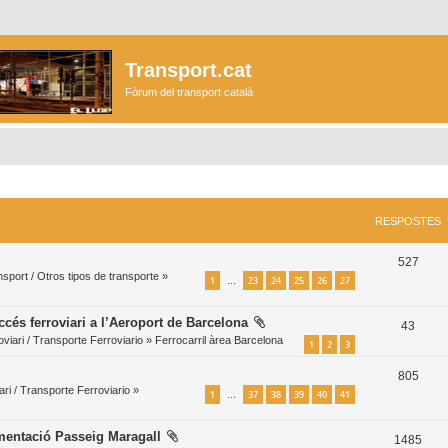
Transport.cat
Fòrum del transport català
RESPOSTES
R
527
ansport / Otros tipos de transporte
»
1
23
24
25
26
27
…
e
s
ccés ferroviari a l’Aeroport de Barcelona
R
43
p
viari / Transporte Ferroviario
»
Ferrocarril àrea Barcelona
1
2
3
e
o
R
805
s
ri / Transporte Ferroviario
»
s
1
37
38
39
40
41
…
e
p
t
s
o
mentació Passeig Maragall
R
1485
e