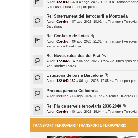
Autor:
122-042-132
» 07 ago. 2026, 11:23 » a
Transport per c
Autobusos i resta transport públic
Re: Soterrament del ferrocarril a Montcada
Autor:
Corcho
» 07 ago. 2026, 10:01 » a
Transport Ferroviari
Barcelona
Re: Confusió de línies
Autor:
Corcho
» 06 ago. 2026, 21:31 » a
Transport Ferroviari
Ferrocarril a Catalunya
Re: Noves rutes des del Prat
Autor:
122-042-132
» 06 ago. 2026, 17:24 » a
Altres tipus de
Aeri, marítim i altres
Estacions de bus a Barcelona
Autor:
122-042-132
» 06 ago. 2026, 17:05 » a
Transport per c
Propera parada: Collserola
Autor:
Metring
» 06 ago. 2026, 16:22 » a
Temes Diversos / 
Re: Pla de serveis ferroviaris 2030-2040
Autor:
Corcho
» 06 ago. 2026, 16:04 » a
Transport Ferroviari
TRANSPORT FERROVIARI / TRANSPORTE FERROVIARIO