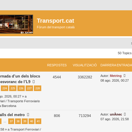
Transport.cat
Fòrum del transport català
50 Topic
RESPOSTES
VISUALITZACIÓ
DARRERA ENTRADA
D
ornada d’un dels blocs
Autor:
Metring
R
V
4544
3362282
a
08 ago. 2026, 00:27
l’esvoranc de l’L9
e
i
r
224
225
226
227
228
r
s
s
e
o. 2026, 00:27 » a
r
p
u
ari / Transporte Ferroviario
a
ea Barcelona
o
a
e
n
D
alls del metro
Autor:
unÀnec
s
l
R
V
806
713294
t
a
07 ago. 2026, 21:58
37
38
39
40
41
…
t
i
r
e
i
r
a
r
:58 » a
Transport Ferroviari /
e
t
s
s