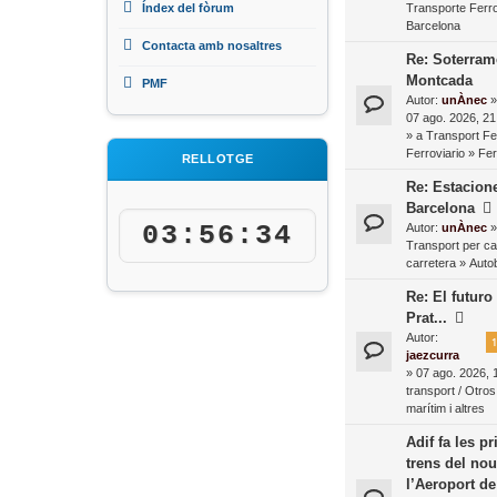
Índex del fòrum
Transporte Ferro
Barcelona
Contacta amb nosaltres
Re: Soterrame
Montcada
PMF
Autor:
unÀnec
»
07 ago. 2026, 21
» a
Transport Fer
Ferroviario
»
Fer
RELLOTGE
Re: Estacion
Barcelona
03:56:35
Autor:
unÀnec
»
Transport per ca
carretera
»
Autob
Re: El futuro
Prat...
Autor:
1
jaezcurra
» 07 ago. 2026, 
transport / Otros
marítim i altres
Adif fa les 
trens del nou
l’Aeroport d