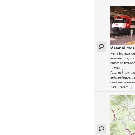
Material roda
Per a tot tipus d
avistaments, seg
empresa ferrovi
TRAM...).
Para todo tipo de
avistamientos, s
cualquier empre
TMB, TRAM...).