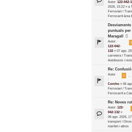
Autor:
122-042-
2026, 15:22 » a
Ferroviari / Tran
Ferrocarril àrea
Desviaments 
puntuals per
Maragall
Autor:
1
122-042-
132
» 07 ago. 20
carretera / Tran
Autobusos i resta
Re: Confusió 
Autor
1
…
:
Corcho
» 06 ago
Ferroviari / Tran
Ferrocarril a Ca
Re: Noves rut
Autor:
122-
042-132
»
06 ago. 2026, 17
transport / Otros
marítim i altres