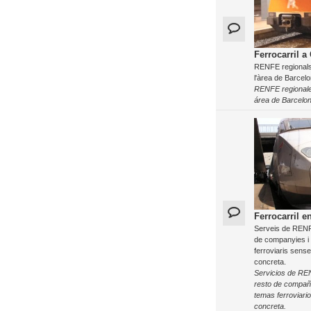
Ferrocarril a
RENFE regionals 
l'àrea de Barcelo
RENFE regionale
área de Barcelon
Ferrocarril e
Serveis de RENFE
de companyies i
ferroviaris sens
concreta.
Servicios de RE
resto de compañ
temas ferroviari
concreta.