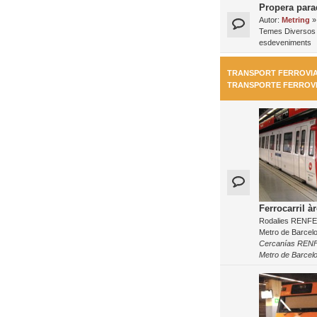
Propera para
Autor:
Metring
»
Temes Diversos 
esdeveniments
TRANSPORT FERROVIAR
TRANSPORTE FERROV
Ferrocarril à
Rodalies RENFE, 
Metro de Barcel
Cercanías RENFE
Metro de Barcel