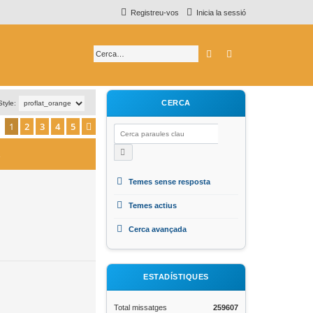
Registreu-vos
Inicia la sessió
Cerca
Cerca avançada
CERCA
Style:
1
2
3
4
5
Següent
s
Temes sense resposta
Temes actius
Cerca avançada
ESTADÍSTIQUES
Total missatges
259607