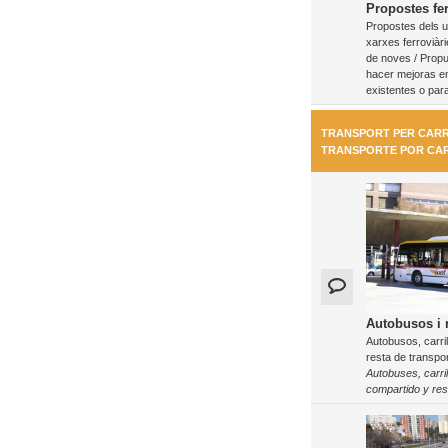
Propostes fer
Propostes dels us
xarxes ferroviàri
de noves / Propu
hacer mejoras en
existentes o par
TRANSPORT PER CARR
TRANSPORTE POR CA
Autobusos i r
Autobusos, carril
resta de transpor
Autobuses, carri
compartido y res