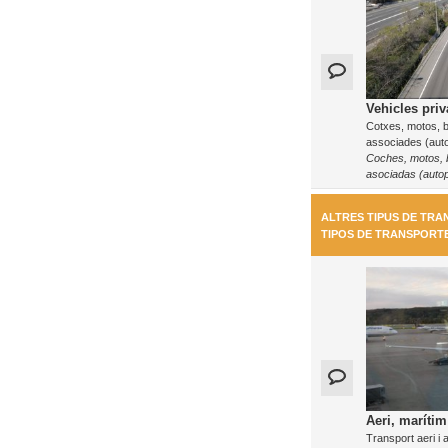
Vehicles priv
Cotxes, motos, bi
associades (auto
Coches, motos, bi
asociadas (autop
ALTRES TIPUS DE TRA
TIPOS DE TRANSPORT
Aeri, marítim 
Transport aeri i 