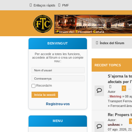
Enllaços ràpids
PMF
Índex del fòrum
BENVINGUT
Per accedir a totes les funcions,
accedeix al fòrum o crea un compte
nou::
RECENT TOPICS
S’ajorna la t
afectats per 
Recorda’m
1
…
Autor
:
Metring
» 08 ag
Transport Ferrovi
Registreu-vos
»
Ferrocarril àr
Re: Propers t
Autor:
MENU
1
unÀnec
»
07 ago. 2026, 21