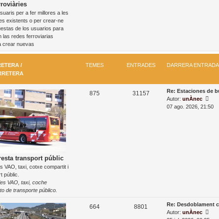
d
roviàries
t
e
uaris per a fer millores a les
e
r
n
es existents o per crear-ne
a
t
s
estas de los usuarios para
d
r
 las redes ferroviarias
a
a
a crear nuevas
d
a
m
ETERA /
TEMES
ENTRADES
DARRERA ENTRADA
é
RRETERA
s
r
D
Re: Estaciones de 
T
E
e
875
31157
a
M
Autor:
unÀnec
c
e
n
r
o
07 ago. 2026, 21:50
e
r
s
n
m
t
e
t
t
r
r
e
r
a
a
s
a
e
l
n
’
d
esta transport públic
t
e
s VAO, taxi, cotxe compartit i
e
r
n
t públic.
a
t
s
les VAO, taxi, coche
d
r
to de transporte público.
a
a
d
D
Re: Desdoblament c
T
E
664
8801
a
a
M
Autor:
unÀnec
m