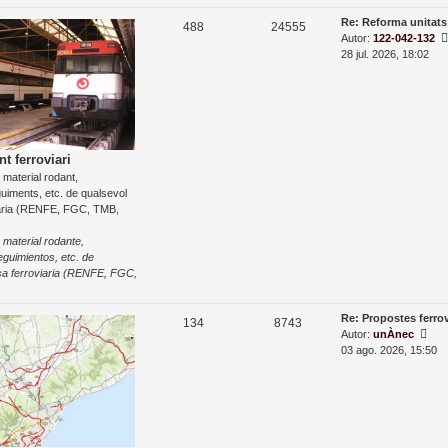
s
D
Re: Reforma unitat
T
E
488
24555
r
a
Autor:
122-042-132
e
e
n
r
28 jul. 2026, 18:02
c
r
e
m
t
e
n
r
e
r
t
a
s
a
e
n
d
nt ferroviari
t
e material rodant,
e
r
uiments, etc. de qualsevol
a
s
ària (RENFE, FGC, TMB,
d
a
 material rodante,
eguimientos, etc. de
sa ferroviaria (RENFE, FGC,
D
Re: Propostes ferro
T
E
134
8743
a
M
Autor:
unÀnec
e
n
r
o
03 ago. 2026, 15:50
r
s
m
t
e
t
r
r
e
r
a
a
s
a
e
l
n
’