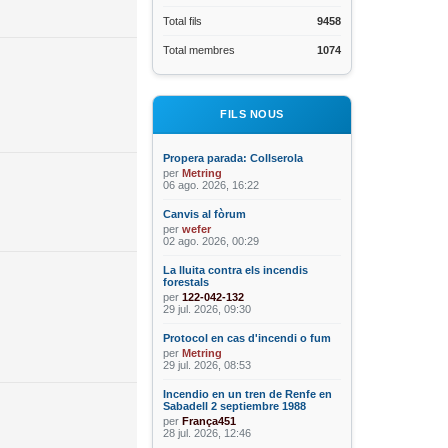
Total fils
9458
Total membres
1074
FILS NOUS
Propera parada: Collserola
per
Metring
06 ago. 2026, 16:22
Canvis al fòrum
per
wefer
02 ago. 2026, 00:29
La lluita contra els incendis
forestals
per
122-042-132
29 jul. 2026, 09:30
Protocol en cas d'incendi o fum
per
Metring
29 jul. 2026, 08:53
Incendio en un tren de Renfe en
Sabadell 2 septiembre 1988
per
França451
28 jul. 2026, 12:46