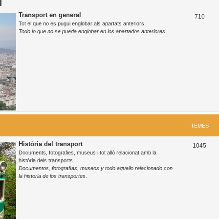
Transport en general
T
710
Tot el que no es pugui englobar als apartats anteriors.
e
Todo lo que no se pueda englobar en los apartados anteriores.
m
e
s
TEMES
Història del transport
T
1045
Documents, fotografies, museus i tot allò relacionat amb la
e
història dels transports.
Documentos, fotografías, museos y todo aquello relacionado con
m
la historia de los transportes
.
e
s