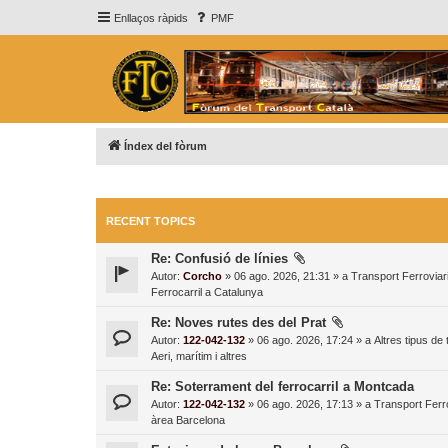
Enllaços ràpids
PMF
Índex del fòrum
RECENT TOPICS
Re: Confusió de línies
Autor:
Corcho
» 06 ago. 2026, 21:31 » a
Transport Ferroviari
Ferrocarril a Catalunya
Re: Noves rutes des del Prat
Autor:
122-042-132
» 06 ago. 2026, 17:24 » a
Altres tipus de
Aeri, marítim i altres
Re: Soterrament del ferrocarril a Montcada
Autor:
122-042-132
» 06 ago. 2026, 17:13 » a
Transport Ferro
àrea Barcelona