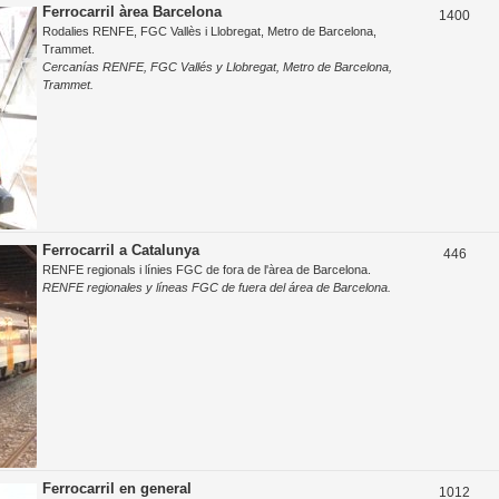
o
Ferrocarril àrea Barcelona
T
1400
e
Rodalies RENFE, FGC Vallès i Llobregat, Metro de Barcelona,
s
e
s
Trammet.
t
Cercanías RENFE, FGC Vallés y Llobregat, Metro de Barcelona,
m
Trammet.
e
e
s
s
Ferrocarril a Catalunya
T
446
RENFE regionals i línies FGC de fora de l'àrea de Barcelona.
e
RENFE regionales y líneas FGC de fuera del área de Barcelona.
m
e
s
Ferrocarril en general
T
1012