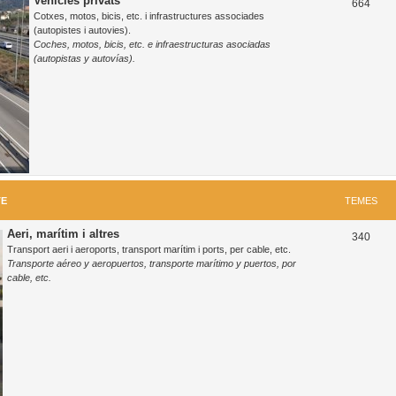
Vehicles privats
T
664
Cotxes, motos, bicis, etc. i infrastructures associades
e
(autopistes i autovies).
Coches, motos, bicis, etc. e infraestructuras asociadas
m
(autopistas y autovías).
e
s
TE
TEMES
Aeri, marítim i altres
T
340
Transport aeri i aeroports, transport marítim i ports, per cable, etc.
e
Transporte aéreo y aeropuertos, transporte marítimo y puertos, por
cable, etc.
m
e
s