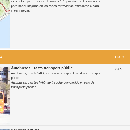
existents o per crear-ne de noves / Propuestas de los usuarios
para hacer mejoras en las redes ferroviarias existentes o para
m
crear nuevas
e
s
RA
TEMES
Autobusos i resta transport públic
T
875
Autobusos, carrils VAO, taxi, cotxe compartit i resta de transport
e
públic.
Autobuses, carriles VAO, taxi, coche compartido y resto de
m
transporte público.
e
s