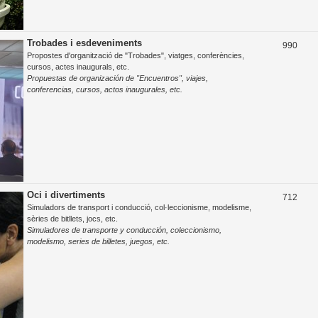
Trobades i esdeveniments
T
990
Propostes d'organització de "Trobades", viatges, conferències,
e
cursos, actes inaugurals, etc.
Propuestas de organización de "Encuentros", viajes,
m
conferencias, cursos, actos inaugurales, etc.
e
s
Oci i divertiments
T
712
Simuladors de transport i conducció, col·leccionisme, modelisme,
e
sèries de bitllets, jocs, etc.
Simuladores de transporte y conducción, coleccionismo,
m
modelismo, series de billetes, juegos, etc.
e
s