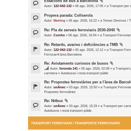
Estacions de bus a Barcelona
Autor:
122-042-132
» 06 ago. 2026, 17:05 » a
Transport per c
Propera parada: Collserola
Autor:
Metring
» 06 ago. 2026, 16:22 » a
Temes Diversos / 
Re: Pla de serveis ferroviaris 2030-2040
Autor:
Corcho
» 06 ago. 2026, 16:04 » a
Transport Ferroviari
Re: Retards, avaries i deficiències a TMB
Autor:
122-042-132
» 05 ago. 2026, 12:12 » a
Transport Ferro
Ferrocarril àrea Barcelona
Re: Avistaments curiosos de busos
Autor:
foronda 141
» 05 ago. 2026, 02:08 » a
Transport 
carretera
»
Autobusos i resta transport públic
Re: Propostes ferroviàries per a l'àrea de Barce
Autor:
unÀnec
» 03 ago. 2026, 15:50 » a
Transport Ferroviar
Propostes ferroviàries
Re: Nitbus
Autor:
unÀnec
» 03 ago. 2026, 15:29 » a
Transport per carre
Autobusos i resta transport públic
TRANSPORT FERROVIARI / TRANSPORTE FERROVIARIO