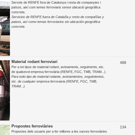
Serveis de RENFE fora de Catalunya i resta de companyies i
e
països, així com temes ferroviaris sense ubicació geogràfica
concreta.
m
Servicios de RENFE fuera de Cataluña y resto de compañías y
e
paises, así como temas ferroviarios sin ubicación geográfica
concreta.
s
Material rodant ferroviari
T
488
Per a tot tipus de material rodant, avistaments, seguiments, etc.
e
de qualsevol empresa ferroviària (RENFE, FGC, TMB, TRAM...).
Para todo tipo de material rodante, avistamientos, seguimientos,
m
etc. de cualquier empresa ferroviaria (RENFE, FGC, TMB,
e
TRAM...).
s
Propostes ferroviàries
T
134
Propostes dels usuaris per a fer millores a les xarxes ferroviàries
e