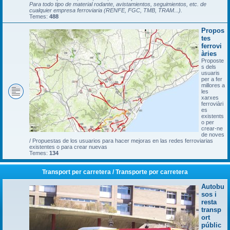
Para todo tipo de material rodante, avistamientos, seguimientos, etc. de
cualquier empresa ferroviaria (RENFE, FGC, TMB, TRAM...).
Temes:
488
Propos
tes
ferrovi
àries
Proposte
s dels
usuaris
per a fer
millores a
les
xarxes
ferroviàri
es
existents
o per
crear-ne
de noves
/ Propuestas de los usuarios para hacer mejoras en las redes ferroviarias
existentes o para crear nuevas
Temes:
134
Transport per carretera / Transporte por carretera
Autobu
sos i
resta
transp
ort
públic