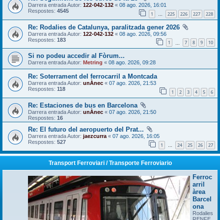
Darrera entrada Autor:
122-042-132
«
08 ago. 2026, 16:01
Respostes:
4545
1
225
226
227
228
…
Re: Rodalies de Catalunya, paralitzada gener 2026
Darrera entrada Autor:
122-042-132
«
08 ago. 2026, 09:56
Respostes:
183
1
7
8
9
10
…
Si no podeu accedir al Fòrum...
Darrera entrada Autor:
Metring
«
08 ago. 2026, 09:28
Re: Soterrament del ferrocarril a Montcada
Darrera entrada Autor:
unÀnec
«
07 ago. 2026, 21:53
Respostes:
118
1
2
3
4
5
6
Re: Estaciones de bus en Barcelona
Darrera entrada Autor:
unÀnec
«
07 ago. 2026, 21:50
Respostes:
16
Re: El futuro del aeropuerto del Prat...
Darrera entrada Autor:
jaezcurra
«
07 ago. 2026, 16:05
Respostes:
527
1
24
25
26
27
…
Transport Ferroviari / Transporte Ferroviario
Ferroc
arril
àrea
Barcel
ona
Rodalies
RENFE,