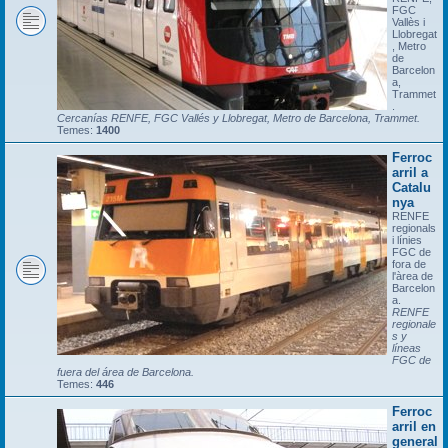
FGC
Vallès i
Llobregat
, Metro
de
Barcelon
a,
Trammet
.
Cercanías RENFE, FGC Vallés y Llobregat, Metro de Barcelona, Trammet.
Temes:
1400
Ferroc
arril a
Catalu
nya
RENFE
regionals
i línies
FGC de
fora de
l'àrea de
Barcelon
a.
RENFE
regionale
s y
líneas
FGC de
fuera del área de Barcelona.
Temes:
446
Ferroc
arril en
general