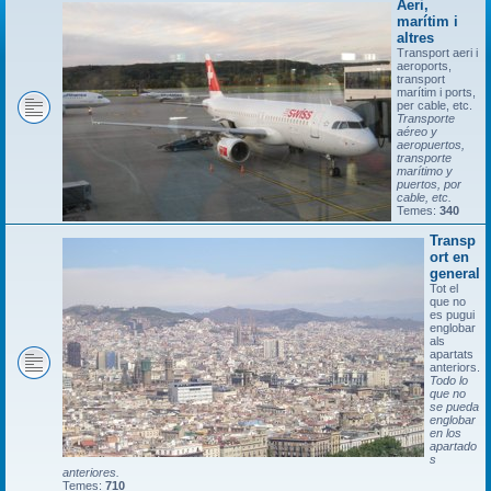
Aeri,
marítim i
altres
Transport aeri i
aeroports,
transport
marítim i ports,
per cable, etc.
Transporte
aéreo y
aeropuertos,
transporte
marítimo y
puertos, por
cable, etc.
Temes:
340
Transp
ort en
general
Tot el
que no
es pugui
englobar
als
apartats
anteriors.
Todo lo
que no
se pueda
englobar
en los
apartado
s
anteriores.
Temes:
710