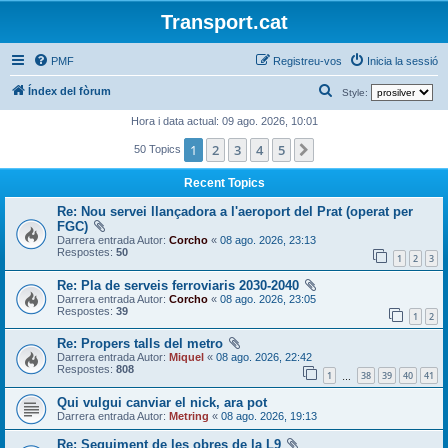
Transport.cat
PMF
Registreu-vos
Inicia la sessió
C
Índex del fòrum
Style:
e
Hora i data actual: 09 ago. 2026, 10:01
r
1
2
3
4
5
Següent
50 Topics
c
Recent Topics
a
Re: Nou servei llançadora a l'aeroport del Prat (operat per
FGC)
Darrera entrada Autor:
Corcho
«
08 ago. 2026, 23:13
Respostes:
50
1
2
3
Re: Pla de serveis ferroviaris 2030-2040
Darrera entrada Autor:
Corcho
«
08 ago. 2026, 23:05
Respostes:
39
1
2
Re: Propers talls del metro
Darrera entrada Autor:
Miquel
«
08 ago. 2026, 22:42
Respostes:
808
1
38
39
40
41
…
Qui vulgui canviar el nick, ara pot
Darrera entrada Autor:
Metring
«
08 ago. 2026, 19:13
Re: Seguiment de les obres de la L9