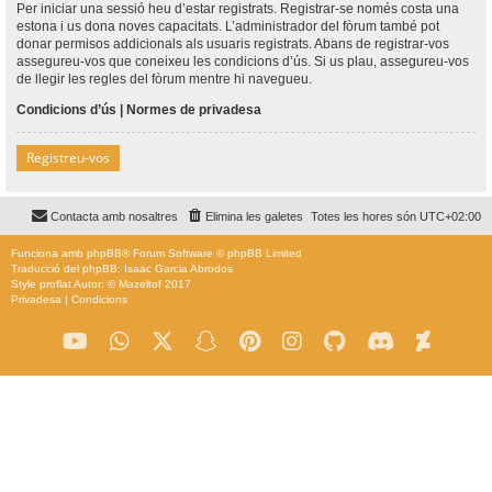
Per iniciar una sessió heu d’estar registrats. Registrar-se només costa una
estona i us dona noves capacitats. L’administrador del fòrum també pot
donar permisos addicionals als usuaris registrats. Abans de registrar-vos
assegureu-vos que coneixeu les condicions d’ús. Si us plau, assegureu-vos
de llegir les regles del fòrum mentre hi navegueu.
Condicions d’ús
|
Normes de privadesa
Registreu-vos
Contacta amb nosaltres
Elimina les galetes
Totes les hores són
UTC+02:00
Funciona amb
phpBB
® Forum Software © phpBB Limited
Traducció del phpBB: Isaac Garcia Abrodos
Style
proflat
Autor: ©
Mazeltof
2017
Privadesa
|
Condicions