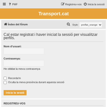
PMF
Registreu-vos
Inicia la sessió
Transport.cat
C
Índex del fòrum
Style:
e
Cal estar registrat i haver iniciat la sessió per visualitzar
r
perfils.
c
Nom d’usuari:
a
Contrasenya:
He oblidat la meva contrasenya
Recorda’m
Oculta la meva presència durant aquesta sessió
REGISTREU-VOS