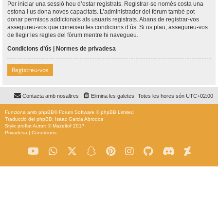
Per iniciar una sessió heu d’estar registrats. Registrar-se només costa una
estona i us dona noves capacitats. L’administrador del fòrum també pot
donar permisos addicionals als usuaris registrats. Abans de registrar-vos
assegureu-vos que coneixeu les condicions d’ús. Si us plau, assegureu-vos
de llegir les regles del fòrum mentre hi navegueu.
Condicions d’ús
|
Normes de privadesa
Registreu-vos
Contacta amb nosaltres
Elimina les galetes
Totes les hores són
UTC+02:00
Funciona amb
phpBB
® Forum Software © phpBB Limited
Traducció del phpBB: Isaac Garcia Abrodos
Style
proflat
Autor: ©
Mazeltof
2017
Privadesa
|
Condicions