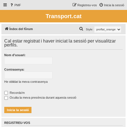
PMF
Registreu-vos
Inicia la sessió
Transport.cat
C
Índex del fòrum
Style:
e
Cal estar registrat i haver iniciat la sessió per visualitzar
r
perfils.
c
Nom d’usuari:
a
Contrasenya:
He oblidat la meva contrasenya
Recorda’m
Oculta la meva presència durant aquesta sessió
REGISTREU-VOS