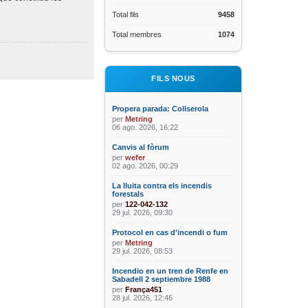
Total fils
9458
Total membres
1074
FILS NOUS
Propera parada: Collserola
per
Metring
06 ago. 2026, 16:22
Canvis al fòrum
per
wefer
02 ago. 2026, 00:29
La lluita contra els incendis
forestals
per
122-042-132
29 jul. 2026, 09:30
Protocol en cas d'incendi o fum
per
Metring
29 jul. 2026, 08:53
Incendio en un tren de Renfe en
Sabadell 2 septiembre 1988
per
França451
28 jul. 2026, 12:46