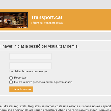
Transport.cat
Fòrum del transport català
i haver iniciat la sessió per visualitzar perfils.
He oblidat la meva contrasenya
Recorda’m
Oculta la meva presència durant aquesta sessió
heu d’estar registrats. Registrar-se només costa una estona i us dona noves capacit
permisos addicionals als usuaris registrats. Abans de registrar-vos assegureu-vos