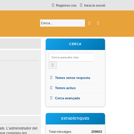
Registreu-vos
Inicia la sessió
Cerca
Cerca avançada
CERCA
Temes sense resposta
Temes actius
Cerca avançada
ESTADÍSTIQUES
ats. L’administrador del
Total missatges
259603
 que coneixeu les