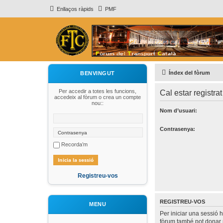
Enllaços ràpids
PMF
Índex del fòrum
BENVINGUT
Per accedir a totes les funcions,
Cal estar registrat 
accedeix al fòrum o crea un compte
nou::
Nom d’usuari:
Contrasenya:
Recorda’m
Registreu-vos
REGISTREU-VOS
MENU
Per iniciar una sessió 
fòrum també pot donar 