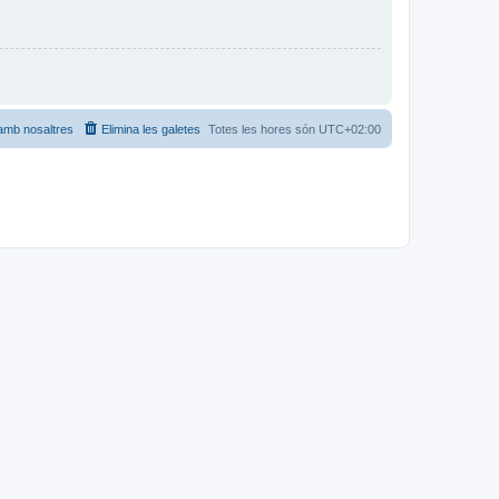
amb nosaltres
Elimina les galetes
Totes les hores són
UTC+02:00