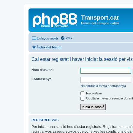
Transport.cat
Fòrum del transport català
Enllaços ràpids
PMF
Índex del fòrum
Cal estar registrat i haver iniciat la sessió per vis
Nom d’usuari:
Contrasenya:
He oblidat la meva contrasenya
Recorda’m
Oculta la meva presència durant
REGISTREU-VOS
Per iniciar una sessió heu d’estar registrats. Registrar-se nom
registrar-vos assegureu-vos que coneixeu les condicions d’ús. 