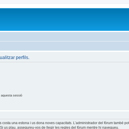
ualitzar perfils.
 aquesta sessió
és costa una estona i us dona noves capacitats. L’administrador del fòrum també po
Si us plau, assegureu-vos de llegir les regles del fòrum mentre hi navegueu.