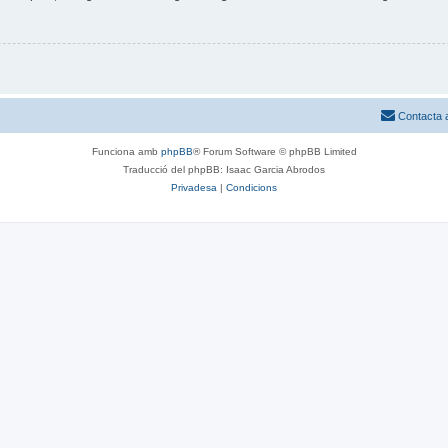
Contacta 
Funciona amb
phpBB
® Forum Software © phpBB Limited
Traducció del phpBB: Isaac Garcia Abrodos
Privadesa
|
Condicions