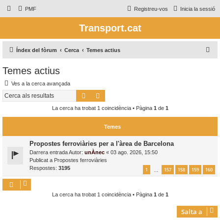
PMF
Registreu-vos
Inicia la sessió
Transport.cat
C
Índex del fòrum
Cerca
Temes actius
e
Temes actius
r
Ves a la cerca avançada
c
Cerca
Cerca avançada
a
La cerca ha trobat 1 coincidència • Pàgina
1
de
1
Temes
Propostes ferroviàries per a l'àrea de Barcelona
Darrera entrada Autor:
unÀnec
«
03 ago. 2026, 15:50
Publicat a
Propostes ferroviàries
Respostes:
3195
1
157
158
159
160
…
La cerca ha trobat 1 coincidència • Pàgina
1
de
1
Salta a