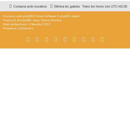
Contacta amb nosaltres
Elimina les galetes
Totes les hores són
UTC+02:00
Funciona amb
phpBB
® Forum Software © phpBB Limited
Traducció del phpBB: Isaac Garcia Abrodos
Style
proflat
Autor: ©
Mazeltof
2017
Privadesa
|
Condicions