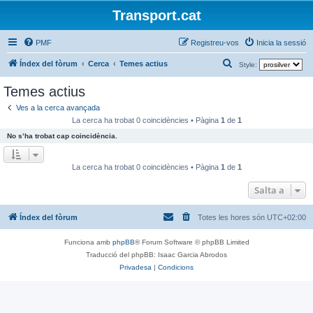
Transport.cat
PMF
Registreu-vos
Inicia la sessió
C
Índex del fòrum
Cerca
Temes actius
Style:
e
Temes actius
r
Ves a la cerca avançada
c
La cerca ha trobat 0 coincidències • Pàgina
1
de
1
a
No s’ha trobat cap coincidència.
La cerca ha trobat 0 coincidències • Pàgina
1
de
1
Salta a
Índex del fòrum
Totes les hores són
UTC+02:00
Funciona amb
phpBB
® Forum Software © phpBB Limited
Traducció del phpBB: Isaac Garcia Abrodos
Privadesa
|
Condicions