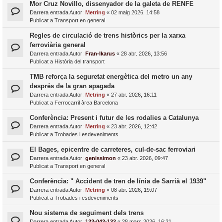
Mor Cruz Novillo, dissenyador de la galeta de RENFE
Darrera entrada Autor:
Metring
«
02 maig 2026, 14:58
Publicat a
Transport en general
Regles de circulació de trens històrics per la xarxa
ferroviària general
Darrera entrada Autor:
Fran-Ikarus
«
28 abr. 2026, 13:56
Publicat a
Història del transport
TMB reforça la seguretat energètica del metro un any
després de la gran apagada
Darrera entrada Autor:
Metring
«
27 abr. 2026, 16:11
Publicat a
Ferrocarril àrea Barcelona
Conferència: Present i futur de les rodalies a Catalunya
Darrera entrada Autor:
Metring
«
23 abr. 2026, 12:42
Publicat a
Trobades i esdeveniments
El Bages, epicentre de carreteres, cul-de-sac ferroviari
Darrera entrada Autor:
genissimon
«
23 abr. 2026, 09:47
Publicat a
Transport en general
Conferència: " Accident de tren de línia de Sarrià el 1939"
Darrera entrada Autor:
Metring
«
08 abr. 2026, 19:07
Publicat a
Trobades i esdeveniments
Nou sistema de seguiment dels trens
Darrera entrada Autor:
122-042-132
«
28 març 2026, 16:21