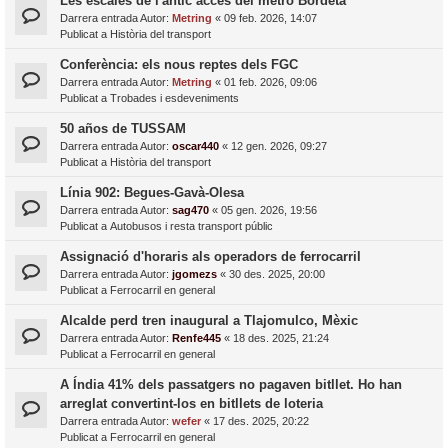
Les escales de l'antic accés del metro Bordeta
Darrera entrada Autor:
Metring
«
09 feb. 2026, 14:07
Publicat a
Història del transport
Conferència: els nous reptes dels FGC
Darrera entrada Autor:
Metring
«
01 feb. 2026, 09:06
Publicat a
Trobades i esdeveniments
50 años de TUSSAM
Darrera entrada Autor:
oscar440
«
12 gen. 2026, 09:27
Publicat a
Història del transport
Línia 902: Begues-Gavà-Olesa
Darrera entrada Autor:
sag470
«
05 gen. 2026, 19:56
Publicat a
Autobusos i resta transport públic
Assignació d'horaris als operadors de ferrocarril
Darrera entrada Autor:
jgomezs
«
30 des. 2025, 20:00
Publicat a
Ferrocarril en general
Alcalde perd tren inaugural a Tlajomulco, Mèxic
Darrera entrada Autor:
Renfe445
«
18 des. 2025, 21:24
Publicat a
Ferrocarril en general
A Índia 41% dels passatgers no pagaven bitllet. Ho han
arreglat convertint-los en bitllets de loteria
Darrera entrada Autor:
wefer
«
17 des. 2025, 20:22
Publicat a
Ferrocarril en general