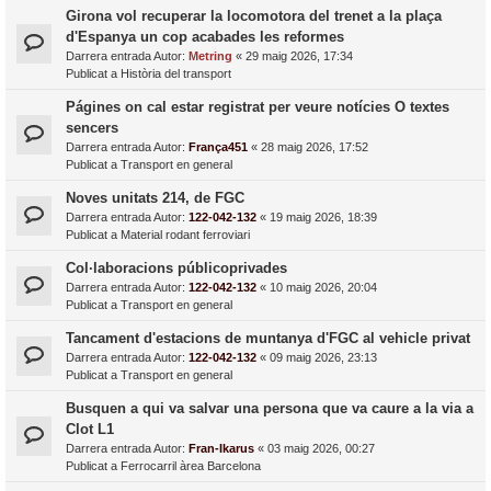
Girona vol recuperar la locomotora del trenet a la plaça
d'Espanya un cop acabades les reformes
Darrera entrada Autor:
Metring
«
29 maig 2026, 17:34
Publicat a
Història del transport
Págines on cal estar registrat per veure notícies O textes
sencers
Darrera entrada Autor:
França451
«
28 maig 2026, 17:52
Publicat a
Transport en general
Noves unitats 214, de FGC
Darrera entrada Autor:
122-042-132
«
19 maig 2026, 18:39
Publicat a
Material rodant ferroviari
Col·laboracions públicoprivades
Darrera entrada Autor:
122-042-132
«
10 maig 2026, 20:04
Publicat a
Transport en general
Tancament d'estacions de muntanya d'FGC al vehicle privat
Darrera entrada Autor:
122-042-132
«
09 maig 2026, 23:13
Publicat a
Transport en general
Busquen a qui va salvar una persona que va caure a la via a
Clot L1
Darrera entrada Autor:
Fran-Ikarus
«
03 maig 2026, 00:27
Publicat a
Ferrocarril àrea Barcelona