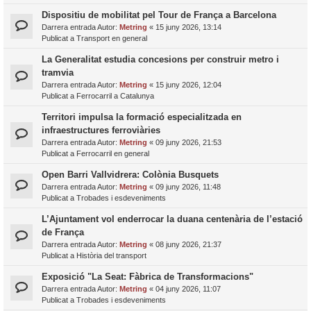
Dispositiu de mobilitat pel Tour de França a Barcelona
Darrera entrada Autor:
Metring
«
15 juny 2026, 13:14
Publicat a
Transport en general
La Generalitat estudia concesions per construir metro i
tramvia
Darrera entrada Autor:
Metring
«
15 juny 2026, 12:04
Publicat a
Ferrocarril a Catalunya
Territori impulsa la formació especialitzada en
infraestructures ferroviàries
Darrera entrada Autor:
Metring
«
09 juny 2026, 21:53
Publicat a
Ferrocarril en general
Open Barri Vallvidrera: Colònia Busquets
Darrera entrada Autor:
Metring
«
09 juny 2026, 11:48
Publicat a
Trobades i esdeveniments
L’Ajuntament vol enderrocar la duana centenària de l’estació
de França
Darrera entrada Autor:
Metring
«
08 juny 2026, 21:37
Publicat a
Història del transport
Exposició "La Seat: Fàbrica de Transformacions"
Darrera entrada Autor:
Metring
«
04 juny 2026, 11:07
Publicat a
Trobades i esdeveniments