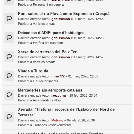
Publicat a
Ferrocarril en general
Pont sobre el riu Fluvià entre Esponellà i Crespià
Darrera entrada Autor:
genissimon
«
20 març 2026, 12:54
Publicat a
Vehicles privats
Deixadesa d'ADIF: parc d'habitatges.
Darrera entrada Autor:
genissimon
«
19 març 2026, 14:23
Publicat a
Història del transport
Xarxa de carreteres del Baix Ter
Darrera entrada Autor:
genissimon
«
17 març 2026, 14:57
Publicat a
Vehicles privats
Viatge a Turquia
Darrera entrada Autor:
miau777
«
01 març 2026, 22:05
Publicat a
Oci i divertiments
Mercaderies als aeroports catalans
Darrera entrada Autor:
jaezcurra
«
19 feb. 2026, 23:04
Publicat a
Aeri, marítim i altres
Xerrada: “Història i records de l’Estació del Nord de
Terrassa”
Darrera entrada Autor:
Metring
«
09 feb. 2026, 20:36
Publicat a
Trobades i esdeveniments