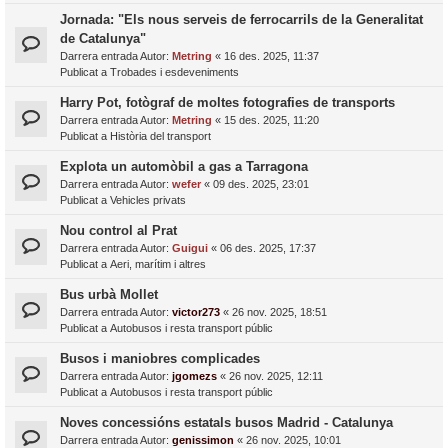
Jornada: "Els nous serveis de ferrocarrils de la Generalitat
de Catalunya"
Darrera entrada Autor:
Metring
«
16 des. 2025, 11:37
Publicat a
Trobades i esdeveniments
Harry Pot, fotògraf de moltes fotografies de transports
Darrera entrada Autor:
Metring
«
15 des. 2025, 11:20
Publicat a
Història del transport
Explota un automòbil a gas a Tarragona
Darrera entrada Autor:
wefer
«
09 des. 2025, 23:01
Publicat a
Vehicles privats
Nou control al Prat
Darrera entrada Autor:
Guigui
«
06 des. 2025, 17:37
Publicat a
Aeri, marítim i altres
Bus urbà Mollet
Darrera entrada Autor:
victor273
«
26 nov. 2025, 18:51
Publicat a
Autobusos i resta transport públic
Busos i maniobres complicades
Darrera entrada Autor:
jgomezs
«
26 nov. 2025, 12:11
Publicat a
Autobusos i resta transport públic
Noves concessións estatals busos Madrid - Catalunya
Darrera entrada Autor:
genissimon
«
26 nov. 2025, 10:01