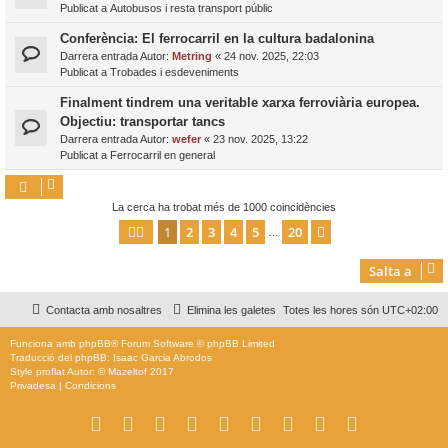
Publicat a
Autobusos i resta transport públic
Conferència: El ferrocarril en la cultura badalonina
Darrera entrada Autor:
Metring
«
24 nov. 2025, 22:03
Publicat a
Trobades i esdeveniments
Finalment tindrem una veritable xarxa ferroviària europea.
Objectiu: transportar tancs
Darrera entrada Autor:
wefer
«
23 nov. 2025, 13:22
Publicat a
Ferrocarril en general
La cerca ha trobat més de 1000 coincidències
1
2
3
4
5
20
Pàgina
1
de
20
Següent
…
Salta a
Contacta amb nosaltres
Elimina les galetes
Totes les hores són
UTC+02:00
Funciona amb
phpBB
® Forum Software © phpBB Limited
Traducció del phpBB: Isaac Garcia Abrodos
Style
proflat
Autor: ©
Mazeltof
2017
Privadesa
|
Condicions