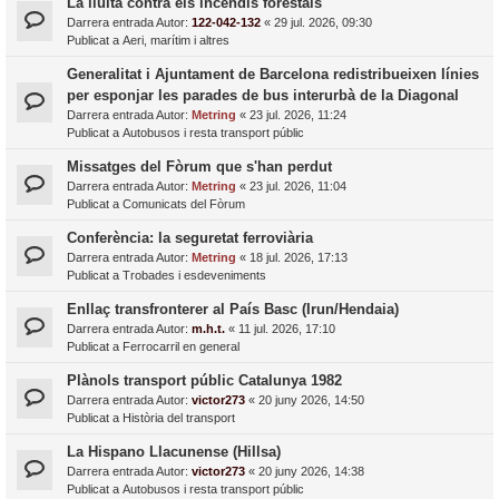
La lluita contra els incendis forestals
Darrera entrada Autor:
122-042-132
«
29 jul. 2026, 09:30
Publicat a
Aeri, marítim i altres
Generalitat i Ajuntament de Barcelona redistribueixen línies
per esponjar les parades de bus interurbà de la Diagonal
Darrera entrada Autor:
Metring
«
23 jul. 2026, 11:24
Publicat a
Autobusos i resta transport públic
Missatges del Fòrum que s'han perdut
Darrera entrada Autor:
Metring
«
23 jul. 2026, 11:04
Publicat a
Comunicats del Fòrum
Conferència: la seguretat ferroviària
Darrera entrada Autor:
Metring
«
18 jul. 2026, 17:13
Publicat a
Trobades i esdeveniments
Enllaç transfronterer al País Basc (Irun/Hendaia)
Darrera entrada Autor:
m.h.t.
«
11 jul. 2026, 17:10
Publicat a
Ferrocarril en general
Plànols transport públic Catalunya 1982
Darrera entrada Autor:
victor273
«
20 juny 2026, 14:50
Publicat a
Història del transport
La Hispano Llacunense (Hillsa)
Darrera entrada Autor:
victor273
«
20 juny 2026, 14:38
Publicat a
Autobusos i resta transport públic