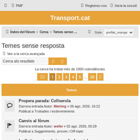
PMF
Registreu-vos
Inicia la sessió
Transport.cat
C
Índex del fòrum
Cerca
Temes sense resposta
Style:
e
Temes sense resposta
r
Ves a la cerca avançada
c
Cerca
Cerca avançada
a
La cerca ha trobat més de 1000 coincidències
1
2
3
4
5
20
Pàgina
1
de
20
Següent
…
Temes
Propera parada: Collserola
Darrera entrada Autor:
Metring
«
06 ago. 2026, 16:22
Publicat a
Trobades i esdeveniments
Canvis al fòrum
Darrera entrada Autor:
wefer
«
02 ago. 2026, 00:29
Publicat a
Suggeriments, proves i Off-topic