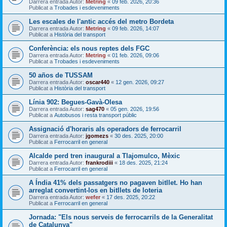
Darrera entrada Autor:
Metring
«
09 feb. 2026, 20:36
Publicat a
Trobades i esdeveniments
Les escales de l'antic accés del metro Bordeta
Darrera entrada Autor:
Metring
«
09 feb. 2026, 14:07
Publicat a
Història del transport
Conferència: els nous reptes dels FGC
Darrera entrada Autor:
Metring
«
01 feb. 2026, 09:06
Publicat a
Trobades i esdeveniments
50 años de TUSSAM
Darrera entrada Autor:
oscar440
«
12 gen. 2026, 09:27
Publicat a
Història del transport
Línia 902: Begues-Gavà-Olesa
Darrera entrada Autor:
sag470
«
05 gen. 2026, 19:56
Publicat a
Autobusos i resta transport públic
Assignació d'horaris als operadors de ferrocarril
Darrera entrada Autor:
jgomezs
«
30 des. 2025, 20:00
Publicat a
Ferrocarril en general
Alcalde perd tren inaugural a Tlajomulco, Mèxic
Darrera entrada Autor:
frankrodiii
«
18 des. 2025, 21:24
Publicat a
Ferrocarril en general
A Índia 41% dels passatgers no pagaven bitllet. Ho han
arreglat convertint-los en bitllets de loteria
Darrera entrada Autor:
wefer
«
17 des. 2025, 20:22
Publicat a
Ferrocarril en general
Jornada: "Els nous serveis de ferrocarrils de la Generalitat
de Catalunya"