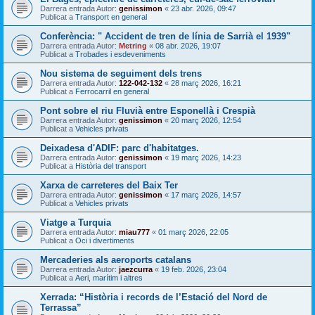
Darrera entrada Autor:
genissimon
«
23 abr. 2026, 09:47
Publicat a
Transport en general
Conferència: " Accident de tren de línia de Sarrià el 1939"
Darrera entrada Autor:
Metring
«
08 abr. 2026, 19:07
Publicat a
Trobades i esdeveniments
Nou sistema de seguiment dels trens
Darrera entrada Autor:
122-042-132
«
28 març 2026, 16:21
Publicat a
Ferrocarril en general
Pont sobre el riu Fluvià entre Esponellà i Crespià
Darrera entrada Autor:
genissimon
«
20 març 2026, 12:54
Publicat a
Vehicles privats
Deixadesa d'ADIF: parc d'habitatges.
Darrera entrada Autor:
genissimon
«
19 març 2026, 14:23
Publicat a
Història del transport
Xarxa de carreteres del Baix Ter
Darrera entrada Autor:
genissimon
«
17 març 2026, 14:57
Publicat a
Vehicles privats
Viatge a Turquia
Darrera entrada Autor:
miau777
«
01 març 2026, 22:05
Publicat a
Oci i divertiments
Mercaderies als aeroports catalans
Darrera entrada Autor:
jaezcurra
«
19 feb. 2026, 23:04
Publicat a
Aeri, marítim i altres
Xerrada: “Història i records de l’Estació del Nord de
Terrassa”