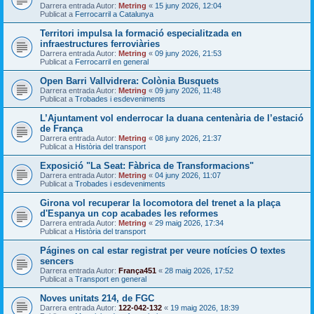
Darrera entrada Autor:
Metring
«
15 juny 2026, 12:04
Publicat a
Ferrocarril a Catalunya
Territori impulsa la formació especialitzada en
infraestructures ferroviàries
Darrera entrada Autor:
Metring
«
09 juny 2026, 21:53
Publicat a
Ferrocarril en general
Open Barri Vallvidrera: Colònia Busquets
Darrera entrada Autor:
Metring
«
09 juny 2026, 11:48
Publicat a
Trobades i esdeveniments
L’Ajuntament vol enderrocar la duana centenària de l’estació
de França
Darrera entrada Autor:
Metring
«
08 juny 2026, 21:37
Publicat a
Història del transport
Exposició "La Seat: Fàbrica de Transformacions"
Darrera entrada Autor:
Metring
«
04 juny 2026, 11:07
Publicat a
Trobades i esdeveniments
Girona vol recuperar la locomotora del trenet a la plaça
d'Espanya un cop acabades les reformes
Darrera entrada Autor:
Metring
«
29 maig 2026, 17:34
Publicat a
Història del transport
Págines on cal estar registrat per veure notícies O textes
sencers
Darrera entrada Autor:
França451
«
28 maig 2026, 17:52
Publicat a
Transport en general
Noves unitats 214, de FGC
Darrera entrada Autor:
122-042-132
«
19 maig 2026, 18:39