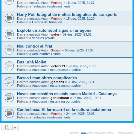
Darrera entrada Autor:
Metring
«
16 des. 2025, 11:37
Publicat a
Trobades i esdeveniments
Harry Pot, fotògraf de moltes fotografies de transports
Darrera entrada Autor:
Metring
«
15 des. 2025, 11:20
Publicat a
Història del transport
Explota un automòbil a gas a Tarragona
Darrera entrada Autor:
wefer
«
09 des. 2025, 23:01
Publicat a
Vehicles privats
Nou control al Prat
Darrera entrada Autor:
Guigui
«
06 des. 2025, 17:37
Publicat a
Aeri, marítim i altres
Bus urbà Mollet
Darrera entrada Autor:
victor273
«
26 nov. 2025, 18:51
Publicat a
Autobusos i resta transport públic
Busos i maniobres complicades
Darrera entrada Autor:
jgomezs
«
26 nov. 2025, 12:11
Publicat a
Autobusos i resta transport públic
Noves concessións estatals busos Madrid - Catalunya
Darrera entrada Autor:
genissimon
«
26 nov. 2025, 10:01
Publicat a
Autobusos i resta transport públic
Conferència: El ferrocarril en la cultura badalonina
Darrera entrada Autor:
Metring
«
24 nov. 2025, 22:03
Publicat a
Trobades i esdeveniments