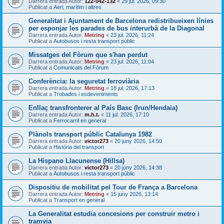
Darrera entrada Autor:
122-042-132
«
29 jul. 2026, 09:30
Publicat a
Aeri, marítim i altres
Generalitat i Ajuntament de Barcelona redistribueixen línies
per esponjar les parades de bus interurbà de la Diagonal
Darrera entrada Autor:
Metring
«
23 jul. 2026, 11:24
Publicat a
Autobusos i resta transport públic
Missatges del Fòrum que s'han perdut
Darrera entrada Autor:
Metring
«
23 jul. 2026, 11:04
Publicat a
Comunicats del Fòrum
Conferència: la seguretat ferroviària
Darrera entrada Autor:
Metring
«
18 jul. 2026, 17:13
Publicat a
Trobades i esdeveniments
Enllaç transfronterer al País Basc (Irun/Hendaia)
Darrera entrada Autor:
m.h.t.
«
11 jul. 2026, 17:10
Publicat a
Ferrocarril en general
Plànols transport públic Catalunya 1982
Darrera entrada Autor:
victor273
«
20 juny 2026, 14:50
Publicat a
Història del transport
La Hispano Llacunense (Hillsa)
Darrera entrada Autor:
victor273
«
20 juny 2026, 14:38
Publicat a
Autobusos i resta transport públic
Dispositiu de mobilitat pel Tour de França a Barcelona
Darrera entrada Autor:
Metring
«
15 juny 2026, 13:14
Publicat a
Transport en general
La Generalitat estudia concesions per construir metro i
tramvia