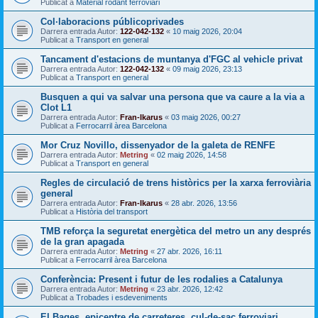
Publicat a
Material rodant ferroviari
Col·laboracions públicoprivades
Darrera entrada Autor:
122-042-132
«
10 maig 2026, 20:04
Publicat a
Transport en general
Tancament d'estacions de muntanya d'FGC al vehicle privat
Darrera entrada Autor:
122-042-132
«
09 maig 2026, 23:13
Publicat a
Transport en general
Busquen a qui va salvar una persona que va caure a la via a
Clot L1
Darrera entrada Autor:
Fran-Ikarus
«
03 maig 2026, 00:27
Publicat a
Ferrocarril àrea Barcelona
Mor Cruz Novillo, dissenyador de la galeta de RENFE
Darrera entrada Autor:
Metring
«
02 maig 2026, 14:58
Publicat a
Transport en general
Regles de circulació de trens històrics per la xarxa ferroviària
general
Darrera entrada Autor:
Fran-Ikarus
«
28 abr. 2026, 13:56
Publicat a
Història del transport
TMB reforça la seguretat energètica del metro un any després
de la gran apagada
Darrera entrada Autor:
Metring
«
27 abr. 2026, 16:11
Publicat a
Ferrocarril àrea Barcelona
Conferència: Present i futur de les rodalies a Catalunya
Darrera entrada Autor:
Metring
«
23 abr. 2026, 12:42
Publicat a
Trobades i esdeveniments
El Bages, epicentre de carreteres, cul-de-sac ferroviari