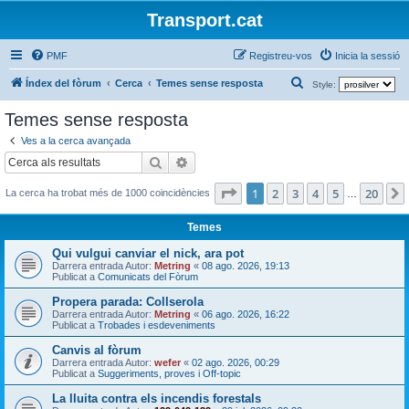
Transport.cat
PMF
Registreu-vos
Inicia la sessió
C
Índex del fòrum
Cerca
Temes sense resposta
Style:
e
Temes sense resposta
r
Ves a la cerca avançada
c
Cerca
Cerca avançada
a
Pàgina
1
de
20
1
2
3
4
5
20
La cerca ha trobat més de 1000 coincidències
…
Temes
Qui vulgui canviar el nick, ara pot
Darrera entrada Autor:
Metring
«
08 ago. 2026, 19:13
Publicat a
Comunicats del Fòrum
Propera parada: Collserola
Darrera entrada Autor:
Metring
«
06 ago. 2026, 16:22
Publicat a
Trobades i esdeveniments
Canvis al fòrum
Darrera entrada Autor:
wefer
«
02 ago. 2026, 00:29
Publicat a
Suggeriments, proves i Off-topic
La lluita contra els incendis forestals