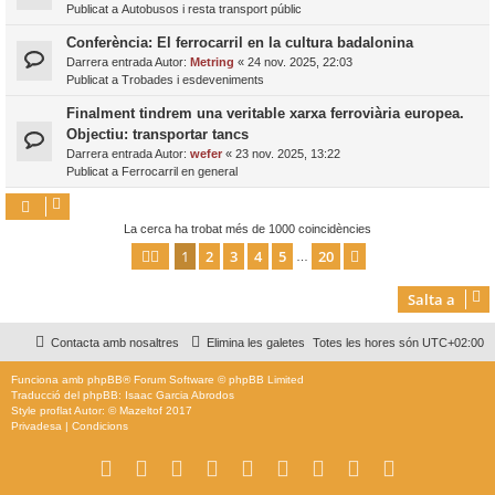
Publicat a
Autobusos i resta transport públic
Conferència: El ferrocarril en la cultura badalonina
Darrera entrada Autor:
Metring
«
24 nov. 2025, 22:03
Publicat a
Trobades i esdeveniments
Finalment tindrem una veritable xarxa ferroviària europea.
Objectiu: transportar tancs
Darrera entrada Autor:
wefer
«
23 nov. 2025, 13:22
Publicat a
Ferrocarril en general
La cerca ha trobat més de 1000 coincidències
1
2
3
4
5
20
Pàgina
1
de
20
Següent
…
Salta a
Contacta amb nosaltres
Elimina les galetes
Totes les hores són
UTC+02:00
Funciona amb
phpBB
® Forum Software © phpBB Limited
Traducció del phpBB: Isaac Garcia Abrodos
Style
proflat
Autor: ©
Mazeltof
2017
Privadesa
|
Condicions