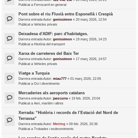
Publicat a
Ferrocarril en general
Pont sobre el riu Fluvià entre Esponellà i Crespià
Darrera entrada Autor:
genissimon
«
20 març 2026, 12:54
Publicat a
Vehicles privats
Deixadesa d'ADIF: parc d'habitatges.
Darrera entrada Autor:
genissimon
«
19 març 2026, 14:23
Publicat a
Història del transport
Xarxa de carreteres del Baix Ter
Darrera entrada Autor:
genissimon
«
17 març 2026, 14:57
Publicat a
Vehicles privats
Viatge a Turquia
Darrera entrada Autor:
miau777
«
01 març 2026, 22:05
Publicat a
Oci i divertiments
Mercaderies als aeroports catalans
Darrera entrada Autor:
jaezcurra
«
19 feb. 2026, 23:04
Publicat a
Aeri, marítim i altres
Xerrada: “Història i records de l’Estació del Nord de
Terrassa”
Darrera entrada Autor:
Metring
«
09 feb. 2026, 20:36
Publicat a
Trobades i esdeveniments