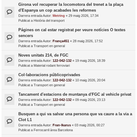
Girona vol recuperar la locomotora del trenet a la plaça
d'Espanya un cop acabades les reformes
Darrera entrada Autor:
Metring
«
29 maig 2026, 17:34
Publicat a
Història del transport
Págines on cal estar registrat per veure notícies O textes
sencers
Darrera entrada Autor:
França451
«
28 maig 2026, 17:52
Publicat a
Transport en general
Noves unitats 214, de FGC
Darrera entrada Autor:
122-042-132
«
19 maig 2026, 18:39
Publicat a
Material rodant ferroviari
Col·laboracions públicoprivades
Darrera entrada Autor:
122-042-132
«
10 maig 2026, 20:04
Publicat a
Transport en general
Tancament d'estacions de muntanya d'FGC al vehicle privat
Darrera entrada Autor:
122-042-132
«
09 maig 2026, 23:13
Publicat a
Transport en general
Busquen a qui va salvar una persona que va caure a la via a
Clot L1
Darrera entrada Autor:
Fran-Ikarus
«
03 maig 2026, 00:27
Publicat a
Ferrocarril àrea Barcelona