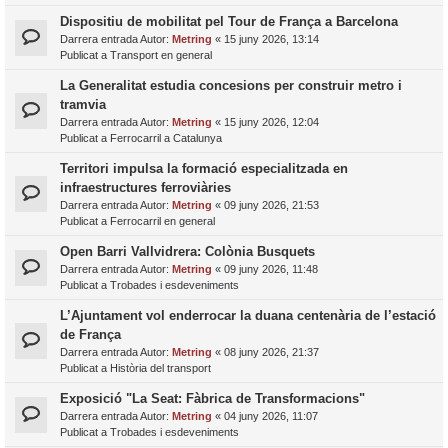
Dispositiu de mobilitat pel Tour de França a Barcelona
Darrera entrada Autor:
Metring
«
15 juny 2026, 13:14
Publicat a
Transport en general
La Generalitat estudia concesions per construir metro i
tramvia
Darrera entrada Autor:
Metring
«
15 juny 2026, 12:04
Publicat a
Ferrocarril a Catalunya
Territori impulsa la formació especialitzada en
infraestructures ferroviàries
Darrera entrada Autor:
Metring
«
09 juny 2026, 21:53
Publicat a
Ferrocarril en general
Open Barri Vallvidrera: Colònia Busquets
Darrera entrada Autor:
Metring
«
09 juny 2026, 11:48
Publicat a
Trobades i esdeveniments
L’Ajuntament vol enderrocar la duana centenària de l’estació
de França
Darrera entrada Autor:
Metring
«
08 juny 2026, 21:37
Publicat a
Història del transport
Exposició "La Seat: Fàbrica de Transformacions"
Darrera entrada Autor:
Metring
«
04 juny 2026, 11:07
Publicat a
Trobades i esdeveniments