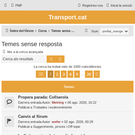
PMF
Registreu-vos
Inicia la sessió
Transport.cat
C
Índex del fòrum
Cerca
Temes sense resposta
Style:
e
Temes sense resposta
r
Ves a la cerca avançada
c
Cerca
Cerca avançada
a
La cerca ha trobat més de 1000 coincidències
1
2
3
4
5
20
Pàgina
1
de
20
Següent
…
Temes
Propera parada: Collserola
Darrera entrada Autor:
Metring
«
06 ago. 2026, 16:22
Publicat a
Trobades i esdeveniments
Canvis al fòrum
Darrera entrada Autor:
wefer
«
02 ago. 2026, 00:29
Publicat a
Suggeriments, proves i Off-topic