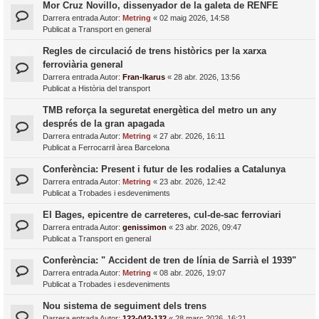
Mor Cruz Novillo, dissenyador de la galeta de RENFE
Darrera entrada Autor:
Metring
«
02 maig 2026, 14:58
Publicat a
Transport en general
Regles de circulació de trens històrics per la xarxa
ferroviària general
Darrera entrada Autor:
Fran-Ikarus
«
28 abr. 2026, 13:56
Publicat a
Història del transport
TMB reforça la seguretat energètica del metro un any
després de la gran apagada
Darrera entrada Autor:
Metring
«
27 abr. 2026, 16:11
Publicat a
Ferrocarril àrea Barcelona
Conferència: Present i futur de les rodalies a Catalunya
Darrera entrada Autor:
Metring
«
23 abr. 2026, 12:42
Publicat a
Trobades i esdeveniments
El Bages, epicentre de carreteres, cul-de-sac ferroviari
Darrera entrada Autor:
genissimon
«
23 abr. 2026, 09:47
Publicat a
Transport en general
Conferència: " Accident de tren de línia de Sarrià el 1939"
Darrera entrada Autor:
Metring
«
08 abr. 2026, 19:07
Publicat a
Trobades i esdeveniments
Nou sistema de seguiment dels trens
Darrera entrada Autor:
122-042-132
«
28 març 2026, 16:21