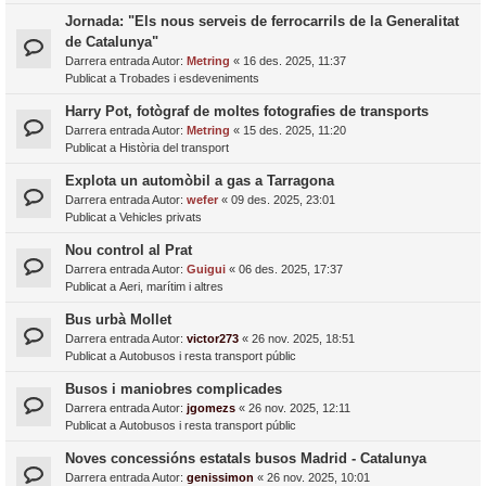
Jornada: "Els nous serveis de ferrocarrils de la Generalitat
de Catalunya"
Darrera entrada Autor:
Metring
«
16 des. 2025, 11:37
Publicat a
Trobades i esdeveniments
Harry Pot, fotògraf de moltes fotografies de transports
Darrera entrada Autor:
Metring
«
15 des. 2025, 11:20
Publicat a
Història del transport
Explota un automòbil a gas a Tarragona
Darrera entrada Autor:
wefer
«
09 des. 2025, 23:01
Publicat a
Vehicles privats
Nou control al Prat
Darrera entrada Autor:
Guigui
«
06 des. 2025, 17:37
Publicat a
Aeri, marítim i altres
Bus urbà Mollet
Darrera entrada Autor:
victor273
«
26 nov. 2025, 18:51
Publicat a
Autobusos i resta transport públic
Busos i maniobres complicades
Darrera entrada Autor:
jgomezs
«
26 nov. 2025, 12:11
Publicat a
Autobusos i resta transport públic
Noves concessións estatals busos Madrid - Catalunya
Darrera entrada Autor:
genissimon
«
26 nov. 2025, 10:01