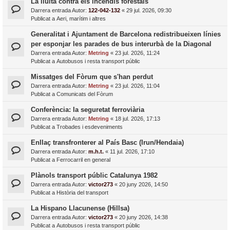
La lluita contra els incendis forestals
Darrera entrada Autor:
122-042-132
«
29 jul. 2026, 09:30
Publicat a
Aeri, marítim i altres
Generalitat i Ajuntament de Barcelona redistribueixen línies
per esponjar les parades de bus interurbà de la Diagonal
Darrera entrada Autor:
Metring
«
23 jul. 2026, 11:24
Publicat a
Autobusos i resta transport públic
Missatges del Fòrum que s'han perdut
Darrera entrada Autor:
Metring
«
23 jul. 2026, 11:04
Publicat a
Comunicats del Fòrum
Conferència: la seguretat ferroviària
Darrera entrada Autor:
Metring
«
18 jul. 2026, 17:13
Publicat a
Trobades i esdeveniments
Enllaç transfronterer al País Basc (Irun/Hendaia)
Darrera entrada Autor:
m.h.t.
«
11 jul. 2026, 17:10
Publicat a
Ferrocarril en general
Plànols transport públic Catalunya 1982
Darrera entrada Autor:
victor273
«
20 juny 2026, 14:50
Publicat a
Història del transport
La Hispano Llacunense (Hillsa)
Darrera entrada Autor:
victor273
«
20 juny 2026, 14:38
Publicat a
Autobusos i resta transport públic