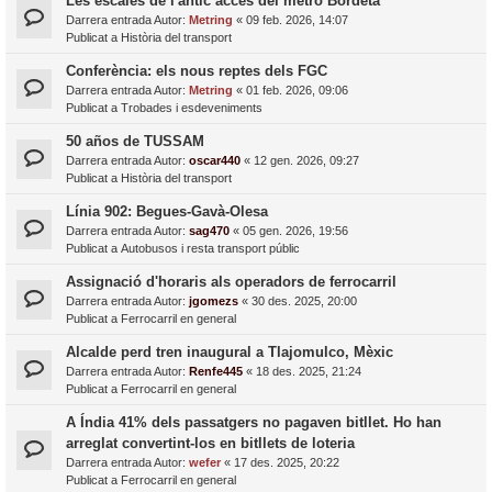
Les escales de l'antic accés del metro Bordeta
Darrera entrada Autor:
Metring
«
09 feb. 2026, 14:07
Publicat a
Història del transport
Conferència: els nous reptes dels FGC
Darrera entrada Autor:
Metring
«
01 feb. 2026, 09:06
Publicat a
Trobades i esdeveniments
50 años de TUSSAM
Darrera entrada Autor:
oscar440
«
12 gen. 2026, 09:27
Publicat a
Història del transport
Línia 902: Begues-Gavà-Olesa
Darrera entrada Autor:
sag470
«
05 gen. 2026, 19:56
Publicat a
Autobusos i resta transport públic
Assignació d'horaris als operadors de ferrocarril
Darrera entrada Autor:
jgomezs
«
30 des. 2025, 20:00
Publicat a
Ferrocarril en general
Alcalde perd tren inaugural a Tlajomulco, Mèxic
Darrera entrada Autor:
Renfe445
«
18 des. 2025, 21:24
Publicat a
Ferrocarril en general
A Índia 41% dels passatgers no pagaven bitllet. Ho han
arreglat convertint-los en bitllets de loteria
Darrera entrada Autor:
wefer
«
17 des. 2025, 20:22
Publicat a
Ferrocarril en general