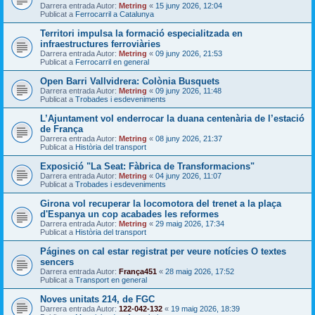
Darrera entrada Autor:
Metring
«
15 juny 2026, 12:04
Publicat a
Ferrocarril a Catalunya
Territori impulsa la formació especialitzada en
infraestructures ferroviàries
Darrera entrada Autor:
Metring
«
09 juny 2026, 21:53
Publicat a
Ferrocarril en general
Open Barri Vallvidrera: Colònia Busquets
Darrera entrada Autor:
Metring
«
09 juny 2026, 11:48
Publicat a
Trobades i esdeveniments
L’Ajuntament vol enderrocar la duana centenària de l’estació
de França
Darrera entrada Autor:
Metring
«
08 juny 2026, 21:37
Publicat a
Història del transport
Exposició "La Seat: Fàbrica de Transformacions"
Darrera entrada Autor:
Metring
«
04 juny 2026, 11:07
Publicat a
Trobades i esdeveniments
Girona vol recuperar la locomotora del trenet a la plaça
d'Espanya un cop acabades les reformes
Darrera entrada Autor:
Metring
«
29 maig 2026, 17:34
Publicat a
Història del transport
Págines on cal estar registrat per veure notícies O textes
sencers
Darrera entrada Autor:
França451
«
28 maig 2026, 17:52
Publicat a
Transport en general
Noves unitats 214, de FGC
Darrera entrada Autor:
122-042-132
«
19 maig 2026, 18:39