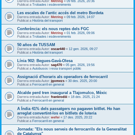
Darrera entrada Autor:
Metring
«
09 feb. 2026, 20:36
Publicat a
Trobades i esdeveniments
Les escales de l'antic accés del metro Bordeta
Darrera entrada Autor:
Metring
«
09 feb. 2026, 14:07
Publicat a
Història del transport
Conferència: els nous reptes dels FGC
Darrera entrada Autor:
Metring
«
01 feb. 2026, 09:06
Publicat a
Trobades i esdeveniments
50 años de TUSSAM
Darrera entrada Autor:
oscar440
«
12 gen. 2026, 09:27
Publicat a
Història del transport
Línia 902: Begues-Gavà-Olesa
Darrera entrada Autor:
sag470
«
05 gen. 2026, 19:56
Publicat a
Autobusos i resta transport públic
Assignació d'horaris als operadors de ferrocarril
Darrera entrada Autor:
jgomezs
«
30 des. 2025, 20:00
Publicat a
Ferrocarril en general
Alcalde perd tren inaugural a Tlajomulco, Mèxic
Darrera entrada Autor:
frankrodiii
«
18 des. 2025, 21:24
Publicat a
Ferrocarril en general
A Índia 41% dels passatgers no pagaven bitllet. Ho han
arreglat convertint-los en bitllets de loteria
Darrera entrada Autor:
wefer
«
17 des. 2025, 20:22
Publicat a
Ferrocarril en general
Jornada: "Els nous serveis de ferrocarrils de la Generalitat
de Catalunya"