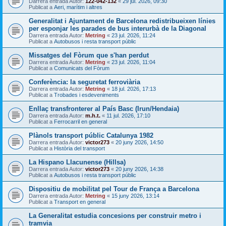
Darrera entrada Autor:
122-042-132
«
29 jul. 2026, 09:30
Publicat a
Aeri, marítim i altres
Generalitat i Ajuntament de Barcelona redistribueixen línies
per esponjar les parades de bus interurbà de la Diagonal
Darrera entrada Autor:
Metring
«
23 jul. 2026, 11:24
Publicat a
Autobusos i resta transport públic
Missatges del Fòrum que s'han perdut
Darrera entrada Autor:
Metring
«
23 jul. 2026, 11:04
Publicat a
Comunicats del Fòrum
Conferència: la seguretat ferroviària
Darrera entrada Autor:
Metring
«
18 jul. 2026, 17:13
Publicat a
Trobades i esdeveniments
Enllaç transfronterer al País Basc (Irun/Hendaia)
Darrera entrada Autor:
m.h.t.
«
11 jul. 2026, 17:10
Publicat a
Ferrocarril en general
Plànols transport públic Catalunya 1982
Darrera entrada Autor:
victor273
«
20 juny 2026, 14:50
Publicat a
Història del transport
La Hispano Llacunense (Hillsa)
Darrera entrada Autor:
victor273
«
20 juny 2026, 14:38
Publicat a
Autobusos i resta transport públic
Dispositiu de mobilitat pel Tour de França a Barcelona
Darrera entrada Autor:
Metring
«
15 juny 2026, 13:14
Publicat a
Transport en general
La Generalitat estudia concesions per construir metro i
tramvia