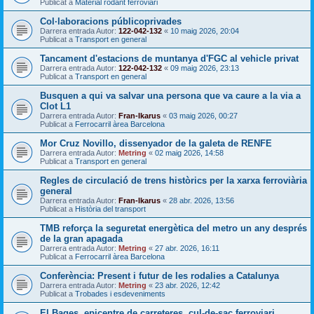
Publicat a
Material rodant ferroviari
Col·laboracions públicoprivades
Darrera entrada Autor:
122-042-132
«
10 maig 2026, 20:04
Publicat a
Transport en general
Tancament d'estacions de muntanya d'FGC al vehicle privat
Darrera entrada Autor:
122-042-132
«
09 maig 2026, 23:13
Publicat a
Transport en general
Busquen a qui va salvar una persona que va caure a la via a
Clot L1
Darrera entrada Autor:
Fran-Ikarus
«
03 maig 2026, 00:27
Publicat a
Ferrocarril àrea Barcelona
Mor Cruz Novillo, dissenyador de la galeta de RENFE
Darrera entrada Autor:
Metring
«
02 maig 2026, 14:58
Publicat a
Transport en general
Regles de circulació de trens històrics per la xarxa ferroviària
general
Darrera entrada Autor:
Fran-Ikarus
«
28 abr. 2026, 13:56
Publicat a
Història del transport
TMB reforça la seguretat energètica del metro un any després
de la gran apagada
Darrera entrada Autor:
Metring
«
27 abr. 2026, 16:11
Publicat a
Ferrocarril àrea Barcelona
Conferència: Present i futur de les rodalies a Catalunya
Darrera entrada Autor:
Metring
«
23 abr. 2026, 12:42
Publicat a
Trobades i esdeveniments
El Bages, epicentre de carreteres, cul-de-sac ferroviari