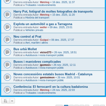
Darrera entrada Autor:
Metring
«
16 des. 2025, 11:37
Publicat a
Trobades i esdeveniments
Harry Pot, fotògraf de moltes fotografies de transports
Darrera entrada Autor:
Metring
«
15 des. 2025, 11:20
Publicat a
Història del transport
Explota un automòbil a gas a Tarragona
Darrera entrada Autor:
wefer
«
09 des. 2025, 23:01
Publicat a
Vehicles privats
Nou control al Prat
Darrera entrada Autor:
Guigui
«
06 des. 2025, 17:37
Publicat a
Aeri, marítim i altres
Bus urbà Mollet
Darrera entrada Autor:
victor273
«
26 nov. 2025, 18:51
Publicat a
Autobusos i resta transport públic
Busos i maniobres complicades
Darrera entrada Autor:
jgomezs
«
26 nov. 2025, 12:11
Publicat a
Autobusos i resta transport públic
Noves concessións estatals busos Madrid - Catalunya
Darrera entrada Autor:
genissimon
«
26 nov. 2025, 10:01
Publicat a
Autobusos i resta transport públic
Conferència: El ferrocarril en la cultura badalonina
Darrera entrada Autor:
Metring
«
24 nov. 2025, 22:03
Publicat a
Trobades i esdeveniments