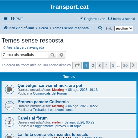
Transport.cat
PMF
Registreu-vos
Inicia la sessió
C
Índex del fòrum
Cerca
Temes sense resposta
Style:
e
Temes sense resposta
r
Ves a la cerca avançada
c
Cerca
Cerca avançada
a
Pàgina
1
de
20
1
2
3
4
5
20
La cerca ha trobat més de 1000 coincidències
…
Temes
Qui vulgui canviar el nick, ara pot
Darrera entrada Autor:
Metring
«
08 ago. 2026, 19:13
Publicat a
Comunicats del Fòrum
Propera parada: Collserola
Darrera entrada Autor:
Metring
«
06 ago. 2026, 16:22
Publicat a
Trobades i esdeveniments
Canvis al fòrum
Darrera entrada Autor:
wefer
«
02 ago. 2026, 00:29
Publicat a
Suggeriments, proves i Off-topic
La lluita contra els incendis forestals