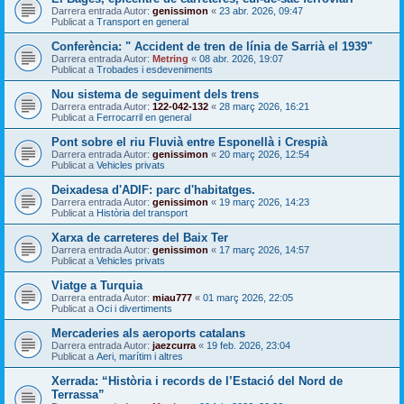
Darrera entrada Autor:
genissimon
«
23 abr. 2026, 09:47
Publicat a
Transport en general
Conferència: " Accident de tren de línia de Sarrià el 1939"
Darrera entrada Autor:
Metring
«
08 abr. 2026, 19:07
Publicat a
Trobades i esdeveniments
Nou sistema de seguiment dels trens
Darrera entrada Autor:
122-042-132
«
28 març 2026, 16:21
Publicat a
Ferrocarril en general
Pont sobre el riu Fluvià entre Esponellà i Crespià
Darrera entrada Autor:
genissimon
«
20 març 2026, 12:54
Publicat a
Vehicles privats
Deixadesa d'ADIF: parc d'habitatges.
Darrera entrada Autor:
genissimon
«
19 març 2026, 14:23
Publicat a
Història del transport
Xarxa de carreteres del Baix Ter
Darrera entrada Autor:
genissimon
«
17 març 2026, 14:57
Publicat a
Vehicles privats
Viatge a Turquia
Darrera entrada Autor:
miau777
«
01 març 2026, 22:05
Publicat a
Oci i divertiments
Mercaderies als aeroports catalans
Darrera entrada Autor:
jaezcurra
«
19 feb. 2026, 23:04
Publicat a
Aeri, marítim i altres
Xerrada: “Història i records de l’Estació del Nord de
Terrassa”