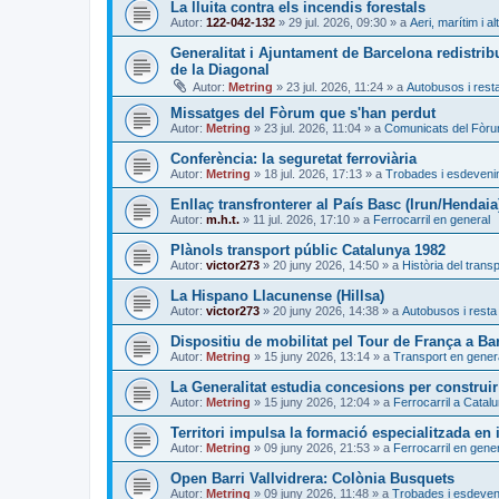
La lluita contra els incendis forestals
Autor:
122-042-132
»
29 jul. 2026, 09:30
» a
Aeri, marítim i al
Generalitat i Ajuntament de Barcelona redistrib
de la Diagonal
Autor:
Metring
»
23 jul. 2026, 11:24
» a
Autobusos i resta
Missatges del Fòrum que s'han perdut
Autor:
Metring
»
23 jul. 2026, 11:04
» a
Comunicats del Fòr
Conferència: la seguretat ferroviària
Autor:
Metring
»
18 jul. 2026, 17:13
» a
Trobades i esdeven
Enllaç transfronterer al País Basc (Irun/Hendaia
Autor:
m.h.t.
»
11 jul. 2026, 17:10
» a
Ferrocarril en general
Plànols transport públic Catalunya 1982
Autor:
victor273
»
20 juny 2026, 14:50
» a
Història del trans
La Hispano Llacunense (Hillsa)
Autor:
victor273
»
20 juny 2026, 14:38
» a
Autobusos i resta 
Dispositiu de mobilitat pel Tour de França a Ba
Autor:
Metring
»
15 juny 2026, 13:14
» a
Transport en gener
La Generalitat estudia concesions per construir
Autor:
Metring
»
15 juny 2026, 12:04
» a
Ferrocarril a Catal
Territori impulsa la formació especialitzada en i
Autor:
Metring
»
09 juny 2026, 21:53
» a
Ferrocarril en gene
Open Barri Vallvidrera: Colònia Busquets
Autor:
Metring
»
09 juny 2026, 11:48
» a
Trobades i esdeve