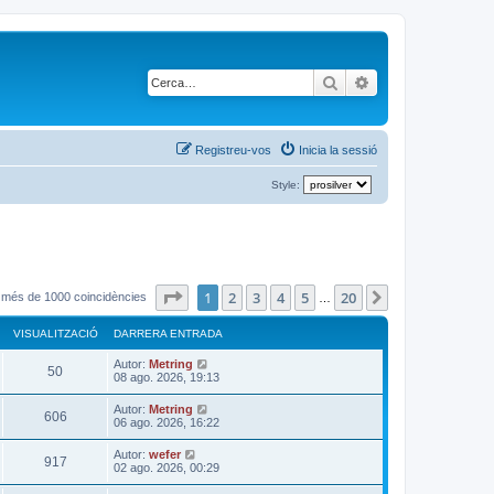
Cerca
Cerca avançada
Registreu-vos
Inicia la sessió
Style:
Pàgina
1
de
20
1
2
3
4
5
20
Següent
t més de 1000 coincidències
…
VISUALITZACIÓ
DARRERA ENTRADA
D
Autor:
Metring
V
50
a
08 ago. 2026, 19:13
r
i
r
D
Autor:
Metring
V
606
e
a
06 ago. 2026, 16:22
s
r
r
a
i
r
D
Autor:
wefer
u
e
V
917
e
a
02 ago. 2026, 00:29
n
s
r
r
t
a
a
i
r