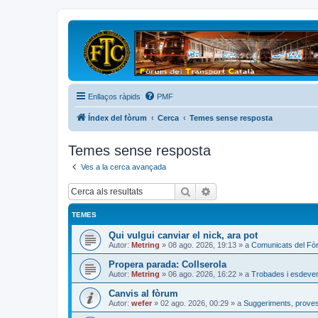
Enllaços ràpids
PMF
Índex del fòrum
Cerca
Temes sense resposta
Temes sense resposta
Ves a la cerca avançada
Cerca
Cerca avançada
TEMES
Qui vulgui canviar el nick, ara pot
Autor:
Metring
»
08 ago. 2026, 19:13
» a
Comunicats del Fò
Propera parada: Collserola
Autor:
Metring
»
06 ago. 2026, 16:22
» a
Trobades i esdeve
Canvis al fòrum
Autor:
wefer
»
02 ago. 2026, 00:29
» a
Suggeriments, proves 