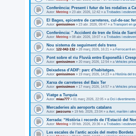
Conferència: Present i futur de les rodalies a C
Autor:
Metring
»
23 abr. 2026, 12:42
» a
Trobades i esdeven
El Bages, epicentre de carreteres, cul-de-sac fer
Autor:
genissimon
»
23 abr. 2026, 09:47
» a
Transport en g
Conferència: " Accident de tren de línia de Sarr
Autor:
Metring
»
08 abr. 2026, 19:07
» a
Trobades i esdeven
Nou sistema de seguiment dels trens
Autor:
122-042-132
»
28 març 2026, 16:21
» a
Ferrocarril en
Pont sobre el riu Fluvià entre Esponellà i Cresp
Autor:
genissimon
»
20 març 2026, 12:54
» a
Vehicles priva
Deixadesa d'ADIF: parc d'habitatges.
Autor:
genissimon
»
19 març 2026, 14:23
» a
Història del t
Xarxa de carreteres del Baix Ter
Autor:
genissimon
»
17 març 2026, 14:57
» a
Vehicles priva
Viatge a Turquia
Autor:
miau777
»
01 març 2026, 22:05
» a
Oci i divertiments
Mercaderies als aeroports catalans
Autor:
jaezcurra
»
19 feb. 2026, 23:04
» a
Aeri, marítim i altr
Xerrada: “Història i records de l’Estació del No
Autor:
Metring
»
09 feb. 2026, 20:36
» a
Trobades i esdeven
Les escales de l'antic accés del metro Bordeta