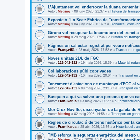
L’Ajuntament vol enderrocar la duana centenàri
Autor:
Metring
»
08 juny 2026, 21:37
» a
Història del transpo
Exposició "La Seat: Fàbrica de Transformacion
Autor:
Metring
»
04 juny 2026, 11:07
» a
Trobades i esdeve
Girona vol recuperar la locomotora del trenet 
Autor:
Metring
»
29 maig 2026, 17:34
» a
Història del transpo
Págines on cal estar registrat per veure notície
Autor:
França451
»
28 maig 2026, 17:52
» a
Transport en ge
Noves unitats 214, de FGC
Autor:
122-042-132
»
19 maig 2026, 18:39
» a
Material rodant
Col·laboracions públicoprivades
Autor:
122-042-132
»
10 maig 2026, 20:04
» a
Transport en 
Tancament d'estacions de muntanya d'FGC al ve
Autor:
122-042-132
»
09 maig 2026, 23:13
» a
Transport en 
Busquen a qui va salvar una persona que va caur
Autor:
Fran-Ikarus
»
03 maig 2026, 00:27
» a
Ferrocarril àr
Mor Cruz Novillo, dissenyador de la galeta de
Autor:
Metring
»
02 maig 2026, 14:58
» a
Transport en gener
Regles de circulació de trens històrics per la xa
Autor:
Fran-Ikarus
»
28 abr. 2026, 13:56
» a
Història del tra
TMB reforça la seguretat energètica del metro 
Autor:
Metring
»
27 abr. 2026, 16:11
» a
Ferrocarril àrea Ba