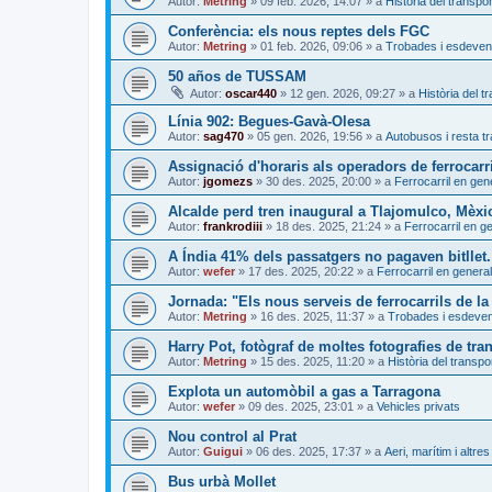
Autor:
Metring
»
09 feb. 2026, 14:07
» a
Història del transpor
Conferència: els nous reptes dels FGC
Autor:
Metring
»
01 feb. 2026, 09:06
» a
Trobades i esdeven
50 años de TUSSAM
Autor:
oscar440
»
12 gen. 2026, 09:27
» a
Història del t
Línia 902: Begues-Gavà-Olesa
Autor:
sag470
»
05 gen. 2026, 19:56
» a
Autobusos i resta tr
Assignació d'horaris als operadors de ferrocarri
Autor:
jgomezs
»
30 des. 2025, 20:00
» a
Ferrocarril en gen
Alcalde perd tren inaugural a Tlajomulco, Mèxi
Autor:
frankrodiii
»
18 des. 2025, 21:24
» a
Ferrocarril en g
A Índia 41% dels passatgers no pagaven bitllet. 
Autor:
wefer
»
17 des. 2025, 20:22
» a
Ferrocarril en general
Jornada: "Els nous serveis de ferrocarrils de la
Autor:
Metring
»
16 des. 2025, 11:37
» a
Trobades i esdeve
Harry Pot, fotògraf de moltes fotografies de tra
Autor:
Metring
»
15 des. 2025, 11:20
» a
Història del transpo
Explota un automòbil a gas a Tarragona
Autor:
wefer
»
09 des. 2025, 23:01
» a
Vehicles privats
Nou control al Prat
Autor:
Guigui
»
06 des. 2025, 17:37
» a
Aeri, marítim i altres
Bus urbà Mollet