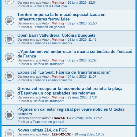
Darrera entrada Autor:
Metring
«
15 juny 2026, 12:04
Publicat a
Ferrocarril a Catalunya
Territori impulsa la formació especialitzada en
infraestructures ferroviàries
Darrera entrada Autor:
Metring
«
09 juny 2026, 21:53
Publicat a
Ferrocarril en general
Open Barri Vallvidrera: Colònia Busquets
Darrera entrada Autor:
Metring
«
09 juny 2026, 11:48
Publicat a
Trobades i esdeveniments
L’Ajuntament vol enderrocar la duana centenària de l’estació
de França
Darrera entrada Autor:
Metring
«
08 juny 2026, 21:37
Publicat a
Història del transport
Exposició "La Seat: Fàbrica de Transformacions"
Darrera entrada Autor:
Metring
«
04 juny 2026, 11:07
Publicat a
Trobades i esdeveniments
Girona vol recuperar la locomotora del trenet a la plaça
d'Espanya un cop acabades les reformes
Darrera entrada Autor:
Metring
«
29 maig 2026, 17:34
Publicat a
Història del transport
Págines on cal estar registrat per veure notícies O textes
sencers
Darrera entrada Autor:
França451
«
28 maig 2026, 17:52
Publicat a
Transport en general
Noves unitats 214, de FGC
Darrera entrada Autor:
122-042-132
«
19 maig 2026, 18:39