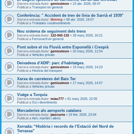
Darrera entrada Autor:
genissimon
«
23 abr. 2026, 09:47
Publicat a
Transport en general
Conferència: " Accident de tren de línia de Sarrià el 1939"
Darrera entrada Autor:
Metring
«
08 abr. 2026, 19:07
Publicat a
Trobades i esdeveniments
Nou sistema de seguiment dels trens
Darrera entrada Autor:
122-042-132
«
28 març 2026, 16:21
Publicat a
Ferrocarril en general
Pont sobre el riu Fluvià entre Esponellà i Crespià
Darrera entrada Autor:
genissimon
«
20 març 2026, 12:54
Publicat a
Vehicles privats
Deixadesa d'ADIF: parc d'habitatges.
Darrera entrada Autor:
genissimon
«
19 març 2026, 14:23
Publicat a
Història del transport
Xarxa de carreteres del Baix Ter
Darrera entrada Autor:
genissimon
«
17 març 2026, 14:57
Publicat a
Vehicles privats
Viatge a Turquia
Darrera entrada Autor:
miau777
«
01 març 2026, 22:05
Publicat a
Oci i divertiments
Mercaderies als aeroports catalans
Darrera entrada Autor:
jaezcurra
«
19 feb. 2026, 23:04
Publicat a
Aeri, marítim i altres
Xerrada: “Història i records de l’Estació del Nord de
Terrassa”