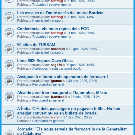
Darrera entrada Autor:
Metring
«
09 feb. 2026, 20:36
Publicat a
Trobades i esdeveniments
Les escales de l'antic accés del metro Bordeta
Darrera entrada Autor:
Metring
«
09 feb. 2026, 14:07
Publicat a
Història del transport
Conferència: els nous reptes dels FGC
Darrera entrada Autor:
Metring
«
01 feb. 2026, 09:06
Publicat a
Trobades i esdeveniments
50 años de TUSSAM
Darrera entrada Autor:
oscar440
«
12 gen. 2026, 09:27
Publicat a
Història del transport
Línia 902: Begues-Gavà-Olesa
Darrera entrada Autor:
sag470
«
05 gen. 2026, 19:56
Publicat a
Autobusos i resta transport públic
Assignació d'horaris als operadors de ferrocarril
Darrera entrada Autor:
jgomezs
«
30 des. 2025, 20:00
Publicat a
Ferrocarril en general
Alcalde perd tren inaugural a Tlajomulco, Mèxic
Darrera entrada Autor:
frankrodiii
«
18 des. 2025, 21:24
Publicat a
Ferrocarril en general
A Índia 41% dels passatgers no pagaven bitllet. Ho han
arreglat convertint-los en bitllets de loteria
Darrera entrada Autor:
wefer
«
17 des. 2025, 20:22
Publicat a
Ferrocarril en general
Jornada: "Els nous serveis de ferrocarrils de la Generalitat
de Catalunya"