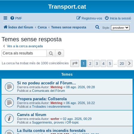
Transport.cat
PMF
Registreu-vos
Inicia la sessió
C
Índex del fòrum
Cerca
Temes sense resposta
Style:
e
Temes sense resposta
r
Ves a la cerca avançada
c
Cerca
Cerca avançada
a
Pàgina
1
de
20
1
2
3
4
5
20
La cerca ha trobat més de 1000 coincidències
…
Temes
Si no podeu accedir al Fòrum...
Darrera entrada Autor:
Metring
«
08 ago. 2026, 09:28
Publicat a
Comunicats del Fòrum
Propera parada: Collserola
Darrera entrada Autor:
Metring
«
06 ago. 2026, 16:22
Publicat a
Trobades i esdeveniments
Canvis al fòrum
Darrera entrada Autor:
wefer
«
02 ago. 2026, 00:29
Publicat a
Suggeriments, proves i Off-topic
La lluita contra els incendis forestals