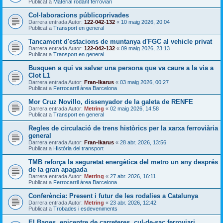
Publicat a
Material rodant ferroviari
Col·laboracions públicoprivades
Darrera entrada Autor:
122-042-132
«
10 maig 2026, 20:04
Publicat a
Transport en general
Tancament d'estacions de muntanya d'FGC al vehicle privat
Darrera entrada Autor:
122-042-132
«
09 maig 2026, 23:13
Publicat a
Transport en general
Busquen a qui va salvar una persona que va caure a la via a
Clot L1
Darrera entrada Autor:
Fran-Ikarus
«
03 maig 2026, 00:27
Publicat a
Ferrocarril àrea Barcelona
Mor Cruz Novillo, dissenyador de la galeta de RENFE
Darrera entrada Autor:
Metring
«
02 maig 2026, 14:58
Publicat a
Transport en general
Regles de circulació de trens històrics per la xarxa ferroviària
general
Darrera entrada Autor:
Fran-Ikarus
«
28 abr. 2026, 13:56
Publicat a
Història del transport
TMB reforça la seguretat energètica del metro un any després
de la gran apagada
Darrera entrada Autor:
Metring
«
27 abr. 2026, 16:11
Publicat a
Ferrocarril àrea Barcelona
Conferència: Present i futur de les rodalies a Catalunya
Darrera entrada Autor:
Metring
«
23 abr. 2026, 12:42
Publicat a
Trobades i esdeveniments
El Bages, epicentre de carreteres, cul-de-sac ferroviari