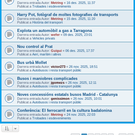
Darrera entrada Autor:
Metring
«
16 des. 2025, 11:37
Publicat a
Trobades i esdeveniments
Harry Pot, fotògraf de moltes fotografies de transports
Darrera entrada Autor:
Metring
«
15 des. 2025, 11:20
Publicat a
Història del transport
Explota un automòbil a gas a Tarragona
Darrera entrada Autor:
wefer
«
09 des. 2025, 23:01
Publicat a
Vehicles privats
Nou control al Prat
Darrera entrada Autor:
Guigui
«
06 des. 2025, 17:37
Publicat a
Aeri, marítim i altres
Bus urbà Mollet
Darrera entrada Autor:
victor273
«
26 nov. 2025, 18:51
Publicat a
Autobusos i resta transport públic
Busos i maniobres complicades
Darrera entrada Autor:
jgomezs
«
26 nov. 2025, 12:11
Publicat a
Autobusos i resta transport públic
Noves concessións estatals busos Madrid - Catalunya
Darrera entrada Autor:
genissimon
«
26 nov. 2025, 10:01
Publicat a
Autobusos i resta transport públic
Conferència: El ferrocarril en la cultura badalonina
Darrera entrada Autor:
Metring
«
24 nov. 2025, 22:03
Publicat a
Trobades i esdeveniments