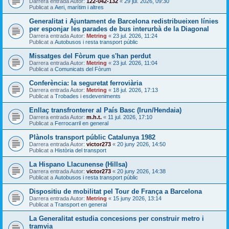
Darrera entrada Autor:
122-042-132
«
29 jul. 2026, 09:30
Publicat a
Aeri, marítim i altres
Generalitat i Ajuntament de Barcelona redistribueixen línies
per esponjar les parades de bus interurbà de la Diagonal
Darrera entrada Autor:
Metring
«
23 jul. 2026, 11:24
Publicat a
Autobusos i resta transport públic
Missatges del Fòrum que s'han perdut
Darrera entrada Autor:
Metring
«
23 jul. 2026, 11:04
Publicat a
Comunicats del Fòrum
Conferència: la seguretat ferroviària
Darrera entrada Autor:
Metring
«
18 jul. 2026, 17:13
Publicat a
Trobades i esdeveniments
Enllaç transfronterer al País Basc (Irun/Hendaia)
Darrera entrada Autor:
m.h.t.
«
11 jul. 2026, 17:10
Publicat a
Ferrocarril en general
Plànols transport públic Catalunya 1982
Darrera entrada Autor:
victor273
«
20 juny 2026, 14:50
Publicat a
Història del transport
La Hispano Llacunense (Hillsa)
Darrera entrada Autor:
victor273
«
20 juny 2026, 14:38
Publicat a
Autobusos i resta transport públic
Dispositiu de mobilitat pel Tour de França a Barcelona
Darrera entrada Autor:
Metring
«
15 juny 2026, 13:14
Publicat a
Transport en general
La Generalitat estudia concesions per construir metro i
tramvia