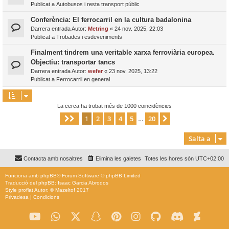
Publicat a
Autobusos i resta transport públic
Conferència: El ferrocarril en la cultura badalonina
Darrera entrada Autor:
Metring
«
24 nov. 2025, 22:03
Publicat a
Trobades i esdeveniments
Finalment tindrem una veritable xarxa ferroviària europea.
Objectiu: transportar tancs
Darrera entrada Autor:
wefer
«
23 nov. 2025, 13:22
Publicat a
Ferrocarril en general
La cerca ha trobat més de 1000 coincidències
1
2
3
4
5
20
Pàgina
1
de
20
Següent
…
Salta a
Contacta amb nosaltres
Elimina les galetes
Totes les hores són
UTC+02:00
Funciona amb
phpBB
® Forum Software © phpBB Limited
Traducció del phpBB: Isaac Garcia Abrodos
Style
proflat
Autor: ©
Mazeltof
2017
Privadesa
|
Condicions