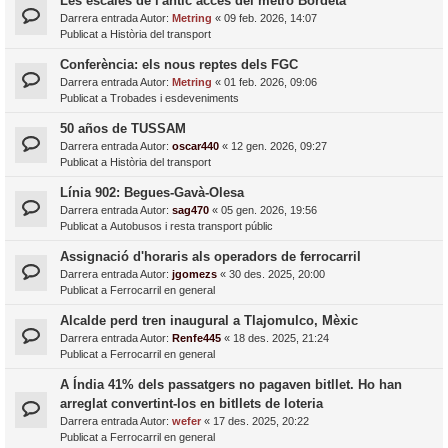
Les escales de l'antic accés del metro Bordeta
Darrera entrada Autor:
Metring
«
09 feb. 2026, 14:07
Publicat a
Història del transport
Conferència: els nous reptes dels FGC
Darrera entrada Autor:
Metring
«
01 feb. 2026, 09:06
Publicat a
Trobades i esdeveniments
50 años de TUSSAM
Darrera entrada Autor:
oscar440
«
12 gen. 2026, 09:27
Publicat a
Història del transport
Línia 902: Begues-Gavà-Olesa
Darrera entrada Autor:
sag470
«
05 gen. 2026, 19:56
Publicat a
Autobusos i resta transport públic
Assignació d'horaris als operadors de ferrocarril
Darrera entrada Autor:
jgomezs
«
30 des. 2025, 20:00
Publicat a
Ferrocarril en general
Alcalde perd tren inaugural a Tlajomulco, Mèxic
Darrera entrada Autor:
Renfe445
«
18 des. 2025, 21:24
Publicat a
Ferrocarril en general
A Índia 41% dels passatgers no pagaven bitllet. Ho han
arreglat convertint-los en bitllets de loteria
Darrera entrada Autor:
wefer
«
17 des. 2025, 20:22
Publicat a
Ferrocarril en general