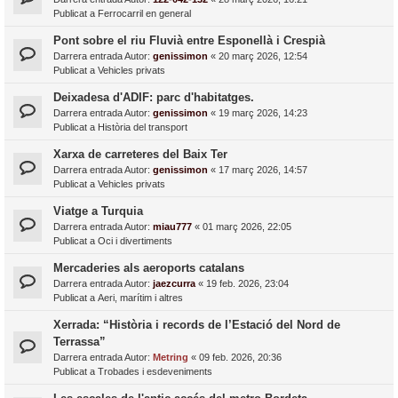
Publicat a
Ferrocarril en general
Pont sobre el riu Fluvià entre Esponellà i Crespià
Darrera entrada Autor:
genissimon
«
20 març 2026, 12:54
Publicat a
Vehicles privats
Deixadesa d'ADIF: parc d'habitatges.
Darrera entrada Autor:
genissimon
«
19 març 2026, 14:23
Publicat a
Història del transport
Xarxa de carreteres del Baix Ter
Darrera entrada Autor:
genissimon
«
17 març 2026, 14:57
Publicat a
Vehicles privats
Viatge a Turquia
Darrera entrada Autor:
miau777
«
01 març 2026, 22:05
Publicat a
Oci i divertiments
Mercaderies als aeroports catalans
Darrera entrada Autor:
jaezcurra
«
19 feb. 2026, 23:04
Publicat a
Aeri, marítim i altres
Xerrada: “Història i records de l’Estació del Nord de
Terrassa”
Darrera entrada Autor:
Metring
«
09 feb. 2026, 20:36
Publicat a
Trobades i esdeveniments