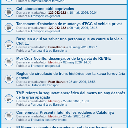
Publicat a
Material rodant ferroviari
Col·laboracions públicoprivades
Darrera entrada Autor:
122-042-132
«
10 maig 2026, 20:04
Publicat a
Transport en general
Tancament d'estacions de muntanya d'FGC al vehicle privat
Darrera entrada Autor:
122-042-132
«
09 maig 2026, 23:13
Publicat a
Transport en general
Busquen a qui va salvar una persona que va caure a la via a
Clot L1
Darrera entrada Autor:
Fran-Ikarus
«
03 maig 2026, 00:27
Publicat a
Ferrocarril àrea Barcelona
Mor Cruz Novillo, dissenyador de la galeta de RENFE
Darrera entrada Autor:
Metring
«
02 maig 2026, 14:58
Publicat a
Transport en general
Regles de circulació de trens històrics per la xarxa ferroviària
general
Darrera entrada Autor:
Fran-Ikarus
«
28 abr. 2026, 13:56
Publicat a
Història del transport
TMB reforça la seguretat energètica del metro un any després
de la gran apagada
Darrera entrada Autor:
Metring
«
27 abr. 2026, 16:11
Publicat a
Ferrocarril àrea Barcelona
Conferència: Present i futur de les rodalies a Catalunya
Darrera entrada Autor:
Metring
«
23 abr. 2026, 12:42
Publicat a
Trobades i esdeveniments
El Bages, epicentre de carreteres, cul-de-sac ferroviari