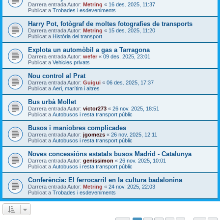
Darrera entrada Autor:
Metring
«
16 des. 2025, 11:37
Publicat a
Trobades i esdeveniments
Harry Pot, fotògraf de moltes fotografies de transports
Darrera entrada Autor:
Metring
«
15 des. 2025, 11:20
Publicat a
Història del transport
Explota un automòbil a gas a Tarragona
Darrera entrada Autor:
wefer
«
09 des. 2025, 23:01
Publicat a
Vehicles privats
Nou control al Prat
Darrera entrada Autor:
Guigui
«
06 des. 2025, 17:37
Publicat a
Aeri, marítim i altres
Bus urbà Mollet
Darrera entrada Autor:
victor273
«
26 nov. 2025, 18:51
Publicat a
Autobusos i resta transport públic
Busos i maniobres complicades
Darrera entrada Autor:
jgomezs
«
26 nov. 2025, 12:11
Publicat a
Autobusos i resta transport públic
Noves concessións estatals busos Madrid - Catalunya
Darrera entrada Autor:
genissimon
«
26 nov. 2025, 10:01
Publicat a
Autobusos i resta transport públic
Conferència: El ferrocarril en la cultura badalonina
Darrera entrada Autor:
Metring
«
24 nov. 2025, 22:03
Publicat a
Trobades i esdeveniments