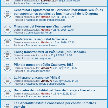
Darrera entrada Autor:
122-042-132
«
29 jul. 2026, 09:30
Publicat a
Aeri, marítim i altres
Generalitat i Ajuntament de Barcelona redistribueixen línies
per esponjar les parades de bus interurbà de la Diagonal
Darrera entrada Autor:
Metring
«
23 jul. 2026, 11:24
Publicat a
Autobusos i resta transport públic
Missatges del Fòrum que s'han perdut
Darrera entrada Autor:
Metring
«
23 jul. 2026, 11:04
Publicat a
Comunicats del Fòrum
Conferència: la seguretat ferroviària
Darrera entrada Autor:
Metring
«
18 jul. 2026, 17:13
Publicat a
Trobades i esdeveniments
Enllaç transfronterer al País Basc (Irun/Hendaia)
Darrera entrada Autor:
m.h.t.
«
11 jul. 2026, 17:10
Publicat a
Ferrocarril en general
Plànols transport públic Catalunya 1982
Darrera entrada Autor:
victor273
«
20 juny 2026, 14:50
Publicat a
Història del transport
La Hispano Llacunense (Hillsa)
Darrera entrada Autor:
victor273
«
20 juny 2026, 14:38
Publicat a
Autobusos i resta transport públic
Dispositiu de mobilitat pel Tour de França a Barcelona
Darrera entrada Autor:
Metring
«
15 juny 2026, 13:14
Publicat a
Transport en general
La Generalitat estudia concesions per construir metro i
tramvia