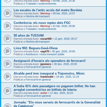
Darrera entrada Autor:
Metring
«
09 feb. 2026, 20:36
Publicat a
Trobades i esdeveniments
Les escales de l'antic accés del metro Bordeta
Darrera entrada Autor:
Metring
«
09 feb. 2026, 14:07
Publicat a
Història del transport
Conferència: els nous reptes dels FGC
Darrera entrada Autor:
Metring
«
01 feb. 2026, 09:06
Publicat a
Trobades i esdeveniments
50 años de TUSSAM
Darrera entrada Autor:
oscar440
«
12 gen. 2026, 09:27
Publicat a
Història del transport
Línia 902: Begues-Gavà-Olesa
Darrera entrada Autor:
sag470
«
05 gen. 2026, 19:56
Publicat a
Autobusos i resta transport públic
Assignació d'horaris als operadors de ferrocarril
Darrera entrada Autor:
jgomezs
«
30 des. 2025, 20:00
Publicat a
Ferrocarril en general
Alcalde perd tren inaugural a Tlajomulco, Mèxic
Darrera entrada Autor:
frankrodiii
«
18 des. 2025, 21:24
Publicat a
Ferrocarril en general
A Índia 41% dels passatgers no pagaven bitllet. Ho han
arreglat convertint-los en bitllets de loteria
Darrera entrada Autor:
wefer
«
17 des. 2025, 20:22
Publicat a
Ferrocarril en general
Jornada: "Els nous serveis de ferrocarrils de la Generalitat
de Catalunya"