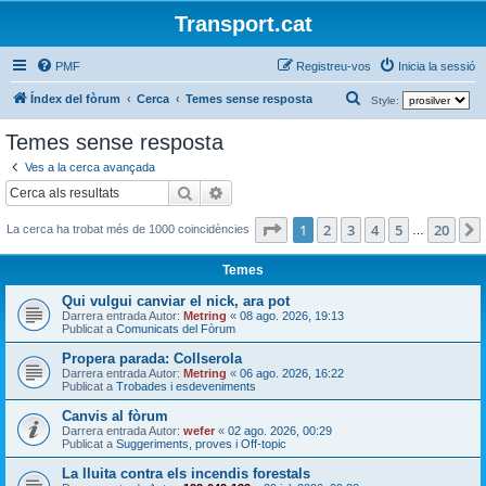
Transport.cat
PMF
Registreu-vos
Inicia la sessió
C
Índex del fòrum
Cerca
Temes sense resposta
Style:
e
Temes sense resposta
r
Ves a la cerca avançada
c
Cerca
Cerca avançada
a
Pàgina
1
de
20
1
2
3
4
5
20
La cerca ha trobat més de 1000 coincidències
…
Temes
Qui vulgui canviar el nick, ara pot
Darrera entrada Autor:
Metring
«
08 ago. 2026, 19:13
Publicat a
Comunicats del Fòrum
Propera parada: Collserola
Darrera entrada Autor:
Metring
«
06 ago. 2026, 16:22
Publicat a
Trobades i esdeveniments
Canvis al fòrum
Darrera entrada Autor:
wefer
«
02 ago. 2026, 00:29
Publicat a
Suggeriments, proves i Off-topic
La lluita contra els incendis forestals