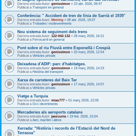
Darrera entrada Autor:
genissimon
«
23 abr. 2026, 09:47
Publicat a
Transport en general
Conferència: " Accident de tren de línia de Sarrià el 1939"
Darrera entrada Autor:
Metring
«
08 abr. 2026, 19:07
Publicat a
Trobades i esdeveniments
Nou sistema de seguiment dels trens
Darrera entrada Autor:
122-042-132
«
28 març 2026, 16:21
Publicat a
Ferrocarril en general
Pont sobre el riu Fluvià entre Esponellà i Crespià
Darrera entrada Autor:
genissimon
«
20 març 2026, 12:54
Publicat a
Vehicles privats
Deixadesa d'ADIF: parc d'habitatges.
Darrera entrada Autor:
genissimon
«
19 març 2026, 14:23
Publicat a
Història del transport
Xarxa de carreteres del Baix Ter
Darrera entrada Autor:
genissimon
«
17 març 2026, 14:57
Publicat a
Vehicles privats
Viatge a Turquia
Darrera entrada Autor:
miau777
«
01 març 2026, 22:05
Publicat a
Oci i divertiments
Mercaderies als aeroports catalans
Darrera entrada Autor:
jaezcurra
«
19 feb. 2026, 23:04
Publicat a
Aeri, marítim i altres
Xerrada: “Història i records de l’Estació del Nord de
Terrassa”