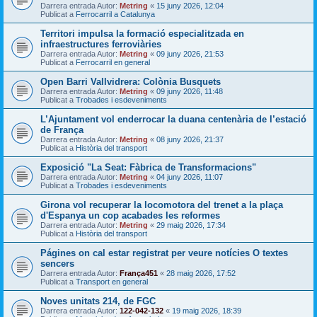
Darrera entrada Autor:
Metring
«
15 juny 2026, 12:04
Publicat a
Ferrocarril a Catalunya
Territori impulsa la formació especialitzada en
infraestructures ferroviàries
Darrera entrada Autor:
Metring
«
09 juny 2026, 21:53
Publicat a
Ferrocarril en general
Open Barri Vallvidrera: Colònia Busquets
Darrera entrada Autor:
Metring
«
09 juny 2026, 11:48
Publicat a
Trobades i esdeveniments
L’Ajuntament vol enderrocar la duana centenària de l’estació
de França
Darrera entrada Autor:
Metring
«
08 juny 2026, 21:37
Publicat a
Història del transport
Exposició "La Seat: Fàbrica de Transformacions"
Darrera entrada Autor:
Metring
«
04 juny 2026, 11:07
Publicat a
Trobades i esdeveniments
Girona vol recuperar la locomotora del trenet a la plaça
d'Espanya un cop acabades les reformes
Darrera entrada Autor:
Metring
«
29 maig 2026, 17:34
Publicat a
Història del transport
Págines on cal estar registrat per veure notícies O textes
sencers
Darrera entrada Autor:
França451
«
28 maig 2026, 17:52
Publicat a
Transport en general
Noves unitats 214, de FGC
Darrera entrada Autor:
122-042-132
«
19 maig 2026, 18:39