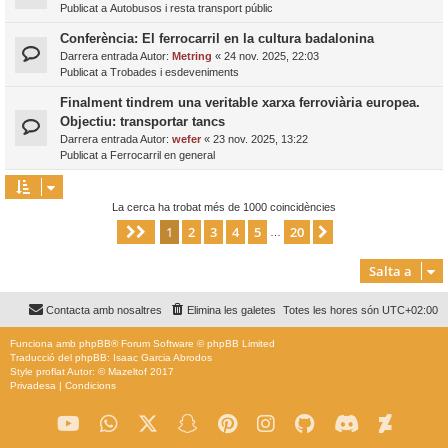
Publicat a
Autobusos i resta transport públic
Conferència: El ferrocarril en la cultura badalonina
Darrera entrada Autor:
Metring
«
24 nov. 2025, 22:03
Publicat a
Trobades i esdeveniments
Finalment tindrem una veritable xarxa ferroviària europea.
Objectiu: transportar tancs
Darrera entrada Autor:
wefer
«
23 nov. 2025, 13:22
Publicat a
Ferrocarril en general
La cerca ha trobat més de 1000 coincidències
1
2
3
4
5
20
Pàgina
1
de
20
Següent
…
Salta a
Contacta amb nosaltres
Elimina les galetes
Totes les hores són
UTC+02:00
Funciona amb
phpBB
® Forum Software © phpBB Limited
Traducció del phpBB: Isaac Garcia Abrodos
Style
proflat
Autor: ©
Mazeltof
2017
Privadesa
|
Condicions