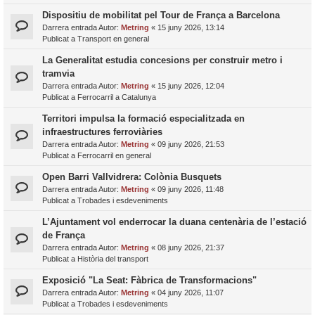
Dispositiu de mobilitat pel Tour de França a Barcelona
Darrera entrada Autor:
Metring
«
15 juny 2026, 13:14
Publicat a
Transport en general
La Generalitat estudia concesions per construir metro i
tramvia
Darrera entrada Autor:
Metring
«
15 juny 2026, 12:04
Publicat a
Ferrocarril a Catalunya
Territori impulsa la formació especialitzada en
infraestructures ferroviàries
Darrera entrada Autor:
Metring
«
09 juny 2026, 21:53
Publicat a
Ferrocarril en general
Open Barri Vallvidrera: Colònia Busquets
Darrera entrada Autor:
Metring
«
09 juny 2026, 11:48
Publicat a
Trobades i esdeveniments
L’Ajuntament vol enderrocar la duana centenària de l’estació
de França
Darrera entrada Autor:
Metring
«
08 juny 2026, 21:37
Publicat a
Història del transport
Exposició "La Seat: Fàbrica de Transformacions"
Darrera entrada Autor:
Metring
«
04 juny 2026, 11:07
Publicat a
Trobades i esdeveniments