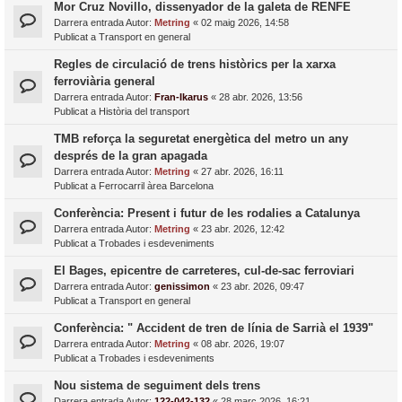
Mor Cruz Novillo, dissenyador de la galeta de RENFE
Darrera entrada Autor:
Metring
«
02 maig 2026, 14:58
Publicat a
Transport en general
Regles de circulació de trens històrics per la xarxa
ferroviària general
Darrera entrada Autor:
Fran-Ikarus
«
28 abr. 2026, 13:56
Publicat a
Història del transport
TMB reforça la seguretat energètica del metro un any
després de la gran apagada
Darrera entrada Autor:
Metring
«
27 abr. 2026, 16:11
Publicat a
Ferrocarril àrea Barcelona
Conferència: Present i futur de les rodalies a Catalunya
Darrera entrada Autor:
Metring
«
23 abr. 2026, 12:42
Publicat a
Trobades i esdeveniments
El Bages, epicentre de carreteres, cul-de-sac ferroviari
Darrera entrada Autor:
genissimon
«
23 abr. 2026, 09:47
Publicat a
Transport en general
Conferència: " Accident de tren de línia de Sarrià el 1939"
Darrera entrada Autor:
Metring
«
08 abr. 2026, 19:07
Publicat a
Trobades i esdeveniments
Nou sistema de seguiment dels trens
Darrera entrada Autor:
122-042-132
«
28 març 2026, 16:21