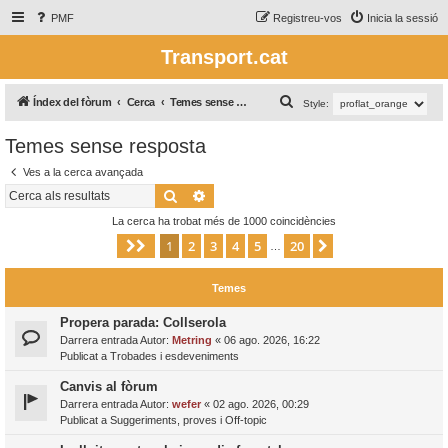
PMF
Registreu-vos
Inicia la sessió
Transport.cat
C
Índex del fòrum
Cerca
Temes sense resposta
Style:
e
Temes sense resposta
r
Ves a la cerca avançada
c
Cerca
Cerca avançada
a
La cerca ha trobat més de 1000 coincidències
1
2
3
4
5
20
Pàgina
1
de
20
Següent
…
Temes
Propera parada: Collserola
Darrera entrada Autor:
Metring
«
06 ago. 2026, 16:22
Publicat a
Trobades i esdeveniments
Canvis al fòrum
Darrera entrada Autor:
wefer
«
02 ago. 2026, 00:29
Publicat a
Suggeriments, proves i Off-topic