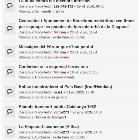
La lluita contra els incendis forestals
Darrera entrada Autor:
122-042-132
«
29 jul. 2026, 09:30
Publicat a
Aeri, marítim i altres
Generalitat i Ajuntament de Barcelona redistribueixen línies
per esponjar les parades de bus interurbà de la Diagonal
Darrera entrada Autor:
Metring
«
23 jul. 2026, 11:24
Publicat a
Autobusos i resta transport públic
Missatges del Fòrum que s'han perdut
Darrera entrada Autor:
Metring
«
23 jul. 2026, 11:04
Publicat a
Comunicats del Fòrum
Conferència: la seguretat ferroviària
Darrera entrada Autor:
Metring
«
18 jul. 2026, 17:13
Publicat a
Trobades i esdeveniments
Enllaç transfronterer al País Basc (Irun/Hendaia)
Darrera entrada Autor:
m.h.t.
«
11 jul. 2026, 17:10
Publicat a
Ferrocarril en general
Plànols transport públic Catalunya 1982
Darrera entrada Autor:
victor273
«
20 juny 2026, 14:50
Publicat a
Història del transport
La Hispano Llacunense (Hillsa)
Darrera entrada Autor:
victor273
«
20 juny 2026, 14:38
Publicat a
Autobusos i resta transport públic