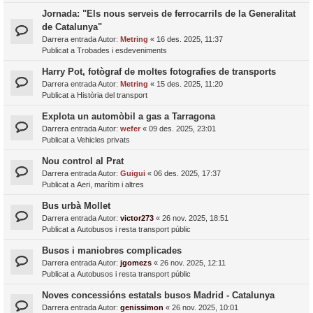
Jornada: "Els nous serveis de ferrocarrils de la Generalitat
de Catalunya"
Darrera entrada Autor:
Metring
«
16 des. 2025, 11:37
Publicat a
Trobades i esdeveniments
Harry Pot, fotògraf de moltes fotografies de transports
Darrera entrada Autor:
Metring
«
15 des. 2025, 11:20
Publicat a
Història del transport
Explota un automòbil a gas a Tarragona
Darrera entrada Autor:
wefer
«
09 des. 2025, 23:01
Publicat a
Vehicles privats
Nou control al Prat
Darrera entrada Autor:
Guigui
«
06 des. 2025, 17:37
Publicat a
Aeri, marítim i altres
Bus urbà Mollet
Darrera entrada Autor:
victor273
«
26 nov. 2025, 18:51
Publicat a
Autobusos i resta transport públic
Busos i maniobres complicades
Darrera entrada Autor:
jgomezs
«
26 nov. 2025, 12:11
Publicat a
Autobusos i resta transport públic
Noves concessións estatals busos Madrid - Catalunya
Darrera entrada Autor:
genissimon
«
26 nov. 2025, 10:01