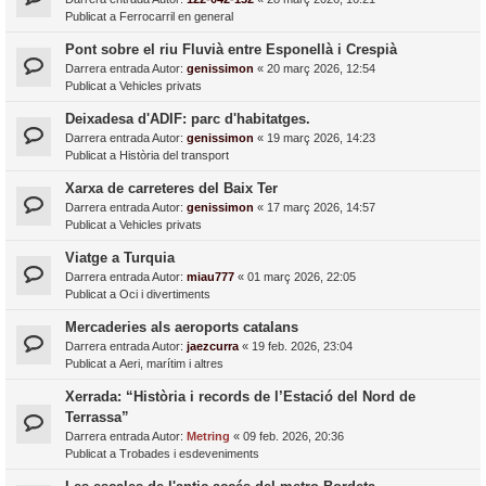
Publicat a
Ferrocarril en general
Pont sobre el riu Fluvià entre Esponellà i Crespià
Darrera entrada Autor:
genissimon
«
20 març 2026, 12:54
Publicat a
Vehicles privats
Deixadesa d'ADIF: parc d'habitatges.
Darrera entrada Autor:
genissimon
«
19 març 2026, 14:23
Publicat a
Història del transport
Xarxa de carreteres del Baix Ter
Darrera entrada Autor:
genissimon
«
17 març 2026, 14:57
Publicat a
Vehicles privats
Viatge a Turquia
Darrera entrada Autor:
miau777
«
01 març 2026, 22:05
Publicat a
Oci i divertiments
Mercaderies als aeroports catalans
Darrera entrada Autor:
jaezcurra
«
19 feb. 2026, 23:04
Publicat a
Aeri, marítim i altres
Xerrada: “Història i records de l’Estació del Nord de
Terrassa”
Darrera entrada Autor:
Metring
«
09 feb. 2026, 20:36
Publicat a
Trobades i esdeveniments