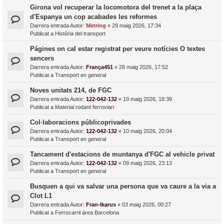
Girona vol recuperar la locomotora del trenet a la plaça
d'Espanya un cop acabades les reformes
Darrera entrada Autor:
Metring
«
29 maig 2026, 17:34
Publicat a
Història del transport
Págines on cal estar registrat per veure notícies O textes
sencers
Darrera entrada Autor:
França451
«
28 maig 2026, 17:52
Publicat a
Transport en general
Noves unitats 214, de FGC
Darrera entrada Autor:
122-042-132
«
19 maig 2026, 18:39
Publicat a
Material rodant ferroviari
Col·laboracions públicoprivades
Darrera entrada Autor:
122-042-132
«
10 maig 2026, 20:04
Publicat a
Transport en general
Tancament d'estacions de muntanya d'FGC al vehicle privat
Darrera entrada Autor:
122-042-132
«
09 maig 2026, 23:13
Publicat a
Transport en general
Busquen a qui va salvar una persona que va caure a la via a
Clot L1
Darrera entrada Autor:
Fran-Ikarus
«
03 maig 2026, 00:27
Publicat a
Ferrocarril àrea Barcelona