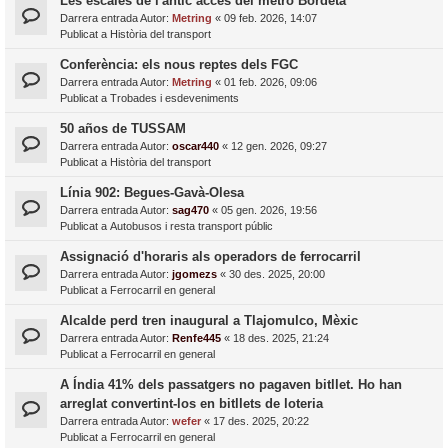
Les escales de l'antic accés del metro Bordeta
Darrera entrada Autor:
Metring
«
09 feb. 2026, 14:07
Publicat a
Història del transport
Conferència: els nous reptes dels FGC
Darrera entrada Autor:
Metring
«
01 feb. 2026, 09:06
Publicat a
Trobades i esdeveniments
50 años de TUSSAM
Darrera entrada Autor:
oscar440
«
12 gen. 2026, 09:27
Publicat a
Història del transport
Línia 902: Begues-Gavà-Olesa
Darrera entrada Autor:
sag470
«
05 gen. 2026, 19:56
Publicat a
Autobusos i resta transport públic
Assignació d'horaris als operadors de ferrocarril
Darrera entrada Autor:
jgomezs
«
30 des. 2025, 20:00
Publicat a
Ferrocarril en general
Alcalde perd tren inaugural a Tlajomulco, Mèxic
Darrera entrada Autor:
Renfe445
«
18 des. 2025, 21:24
Publicat a
Ferrocarril en general
A Índia 41% dels passatgers no pagaven bitllet. Ho han
arreglat convertint-los en bitllets de loteria
Darrera entrada Autor:
wefer
«
17 des. 2025, 20:22
Publicat a
Ferrocarril en general