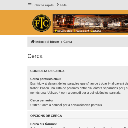
Enllaços ràpids
PMF
Índex del fòrum
Cerca
Cerca
CONSULTA DE CERCA
Cerca paraules clau:
Escriviu
+
al davant de les paraules que s’han de trobar i
-
al davant de
trobar. Poseu una llista de paraules entre claudàtors separades per
|
si
només una. Utilitzeu * com a comodí per a coincidències parcials.
Cerca per autor:
Utilitza * com a comodí per a coinicidències parcials.
OPCIONS DE CERCA
Cerca als fòrums: