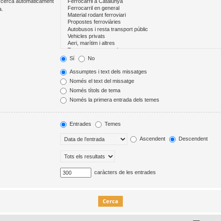
Es cerca automàticament
a.
Sí
No
Assumptes i text dels missatges
Només el text del missatge
Només títols de tema
Només la primera entrada dels temes
Entrades
Temes
Ascendent
Descendent
caràcters de les entrades