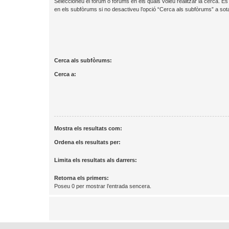
Seleccioneu el fòrum o fòrums en els quals voleu realitzar la cerca. 
en els subfòrums si no desactiveu l’opció “Cerca als subfòrums” a sot
Cerca als subfòrums:
Cerca a:
Mostra els resultats com:
Ordena els resultats per:
Limita els resultats als darrers:
Retorna els primers:
Poseu 0 per mostrar l’entrada sencera.