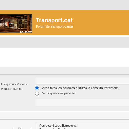
Transport.cat
Fòrum del transport català
 les que no s’han de
Cerca totes les paraules o utilitza la consulta literalment
 voleu trobar-ne
Cerca qualsevol paraula