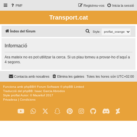
PMF
Registreu-vos
Inicia la sessió
Transport.cat
C
Índex del fòrum
Style:
e
Informació
r
c
Ara mateix no es pot utilitzar la cerca. Si us plau torneu a provar-ho d’aquí a
a
4 segons.
Contacta amb nosaltres
Elimina les galetes
Totes les hores són
UTC+02:00
Funciona amb
phpBB
® Forum Software © phpBB Limited
Traducció del phpBB: Isaac Garcia Abrodos
Style
proflat
Autor: ©
Mazeltof
2017
Privadesa
|
Condicions