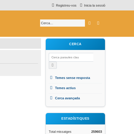
Registreu-vos
Inicia la sessió
Cerca
Cerca avançada
CERCA
Temes sense resposta
Temes actius
Cerca avançada
ESTADÍSTIQUES
Total missatges
259603