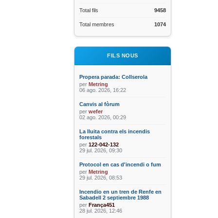
Total fils
9458
Total membres
1074
FILS NOUS
Propera parada: Collserola
per
Metring
06 ago. 2026, 16:22
Canvis al fòrum
per
wefer
02 ago. 2026, 00:29
La lluita contra els incendis
forestals
per
122-042-132
29 jul. 2026, 09:30
Protocol en cas d'incendi o fum
per
Metring
29 jul. 2026, 08:53
Incendio en un tren de Renfe en
Sabadell 2 septiembre 1988
per
França451
28 jul. 2026, 12:46