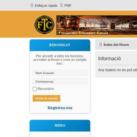
Enllaços ràpids
PMF
Índex del fòrum
BENVINGUT
Per accedir a totes les funcions,
Informació
accedeix al fòrum o crea un compte
nou::
Ara mateix no es pot uti
Recorda’m
Registreu-vos
MENU