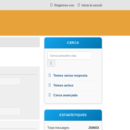
Registreu-vos
Inicia la sessió
CERCA
Temes sense resposta
Temes actius
Cerca avançada
ESTADÍSTIQUES
Total missatges
259603