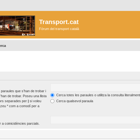
Transport.cat
Fòrum del transport català
erca
 paraules que s’han de trobar i
Cerca totes les paraules o utilitza la consulta literalment
’han de trobar. Poseu una llista
tors separades per
|
si voleu
Cerca qualsevol paraula
itzeu * com a comodí per a
 a coinicidències parcials.