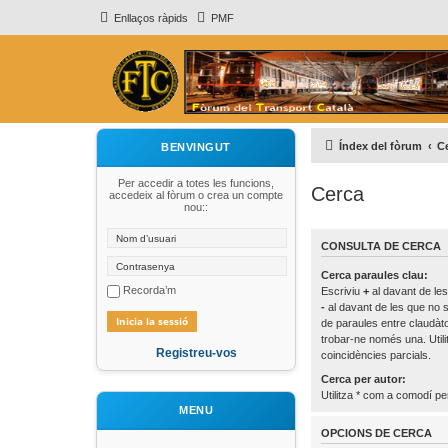
Enllaços ràpids
PMF
Índex del fòrum
C
BENVINGUT
Per accedir a totes les funcions,
Cerca
accedeix al fòrum o crea un compte
nou::
CONSULTA DE CERCA
Cerca paraules clau:
Recorda’m
Escriviu
+
al davant de les
-
al davant de les que no s
de paraules entre claudà
trobar-ne només una. Util
Registreu-vos
coincidències parcials.
Cerca per autor:
Utilitza * com a comodí per
MENU
OPCIONS DE CERCA