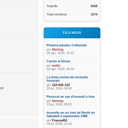
Total fils
9458
Total membres
1074
FILS NOUS
Propera parada: Collserola
per
Metring
06 ago. 2026, 16:22
Canvis al fòrum
per
wefer
02 ago. 2026, 00:29
La lluita contra els incendis
forestals
per
122-042-132
nt
29 jul. 2026, 09:30
Protocol en cas d'incendi o fum
per
Metring
29 jul. 2026, 08:53
Incendio en un tren de Renfe en
Sabadell 2 septiembre 1988
per
França451
28 jul. 2026, 12:46