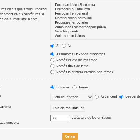
ums en els quals voleu realitzar
ticament en els subfòrums si
rca als subfòrums” a sota.
Sí
No
Assumptes i text dels missatges
Només el text del missatge
Només títols de tema
Només la primera entrada dels temes
m:
Entrades
Temes
:
Ascendent
Descende
darrers:
caràcters de les entrades
rada sencera.