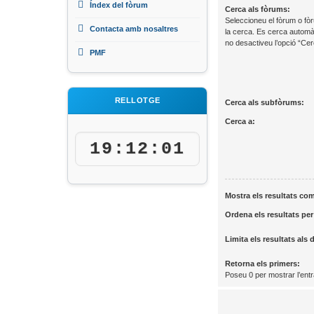
Índex del fòrum
Cerca als fòrums:
Seleccioneu el fòrum o fòr
Contacta amb nosaltres
la cerca. Es cerca automà
no desactiveu l’opció “Ce
PMF
RELLOTGE
Cerca als subfòrums:
Cerca a:
19:12:02
Mostra els resultats co
Ordena els resultats per
Limita els resultats als 
Retorna els primers:
Poseu 0 per mostrar l’ent