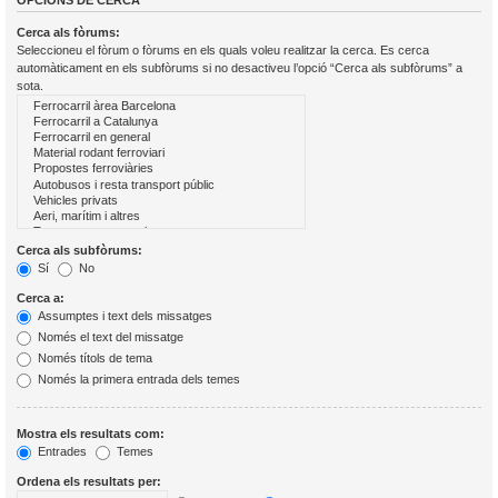
OPCIONS DE CERCA
Cerca als fòrums:
Seleccioneu el fòrum o fòrums en els quals voleu realitzar la cerca. Es cerca
automàticament en els subfòrums si no desactiveu l’opció “Cerca als subfòrums” a
sota.
Cerca als subfòrums:
Sí
No
Cerca a:
Assumptes i text dels missatges
Només el text del missatge
Només títols de tema
Només la primera entrada dels temes
Mostra els resultats com:
Entrades
Temes
Ordena els resultats per: