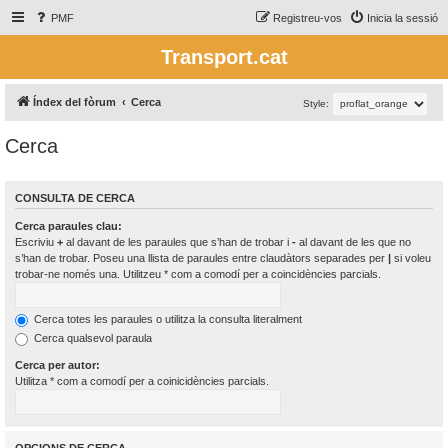
PMF
Registreu-vos
Inicia la sessió
Transport.cat
Índex del fòrum
Cerca
Style:
Cerca
CONSULTA DE CERCA
Cerca paraules clau:
Escriviu
+
al davant de les paraules que s’han de trobar i
-
al davant de les que no
s’han de trobar. Poseu una llista de paraules entre claudàtors separades per
|
si voleu
trobar-ne només una. Utilitzeu * com a comodí per a coincidències parcials.
Cerca totes les paraules o utilitza la consulta literalment
Cerca qualsevol paraula
Cerca per autor:
Utilitza * com a comodí per a coinicidències parcials.