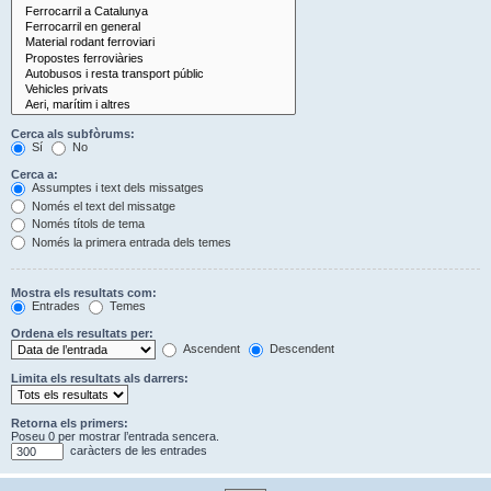
Cerca als subfòrums:
Sí
No
Cerca a:
Assumptes i text dels missatges
Només el text del missatge
Només títols de tema
Només la primera entrada dels temes
Mostra els resultats com:
Entrades
Temes
Ordena els resultats per:
Ascendent
Descendent
Limita els resultats als darrers:
Retorna els primers:
Poseu 0 per mostrar l’entrada sencera.
caràcters de les entrades