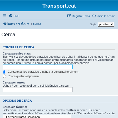
Transport.cat
PMF
Registreu-vos
Inicia la sessió
Índex del fòrum
Cerca
Style:
Cerca
CONSULTA DE CERCA
Cerca paraules clau:
Escriviu
+
al davant de les paraules que s’han de trobar i
-
al davant de les que no s’han
de trobar. Poseu una llista de paraules entre claudàtors separades per
|
si voleu trobar-
ne només una. Utilitzeu * com a comodí per a coincidències parcials.
Cerca totes les paraules o utilitza la consulta literalment
Cerca qualsevol paraula
Cerca per autor:
Utilitza * com a comodí per a coinicidències parcials.
OPCIONS DE CERCA
Cerca als fòrums:
Seleccioneu el fòrum o fòrums en els quals voleu realitzar la cerca. Es cerca
automàticament en els subfòrums si no desactiveu l’opció “Cerca als subfòrums” a sota.