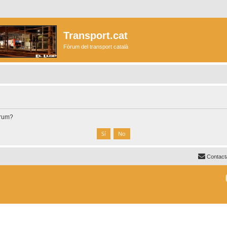
Transport.cat
Fòrum del transport català
òrum?
Contact