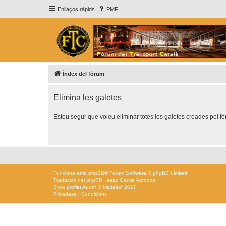
Enllaços ràpids
PMF
Índex del fòrum
Elimina les galetes
Esteu segur que voleu eliminar totes les galetes creades pel f
Funciona amb
phpBB
® Forum Software © phpBB Limited
Traducció del phpBB: Isaac Garcia Abrodos
Style
proflat
Autor: ©
Mazeltof
2017
Privadesa
|
Condicions