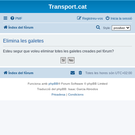
Transport.cat
PMF
Registreu-vos
Inicia la sessió
C
Índex del fòrum
Style:
e
Elimina les galetes
r
c
Esteu segur que voleu eliminar totes les galetes creades pel fòrum?
a
Índex del fòrum
Totes les hores són
UTC+02:00
Funciona amb
phpBB
® Forum Software © phpBB Limited
Traducció del phpBB: Isaac Garcia Abrodos
Privadesa
|
Condicions