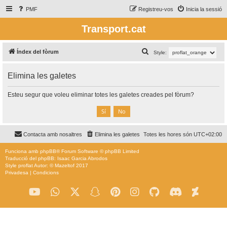
PMF
Registreu-vos
Inicia la sessió
Transport.cat
C
Índex del fòrum
Style:
e
Elimina les galetes
r
c
Esteu segur que voleu eliminar totes les galetes creades pel fòrum?
a
Contacta amb nosaltres
Elimina les galetes
Totes les hores són
UTC+02:00
Funciona amb
phpBB
® Forum Software © phpBB Limited
Traducció del phpBB: Isaac Garcia Abrodos
Style
proflat
Autor: ©
Mazeltof
2017
Privadesa
|
Condicions