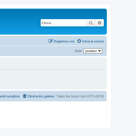
Cerca
Cerca avançada
Registreu-vos
Inicia la sessió
Style:
amb nosaltres
Elimina les galetes
Totes les hores són
UTC+02:00