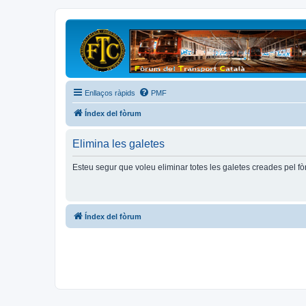
Enllaços ràpids
PMF
Índex del fòrum
Elimina les galetes
Esteu segur que voleu eliminar totes les galetes creades pel f
Índex del fòrum