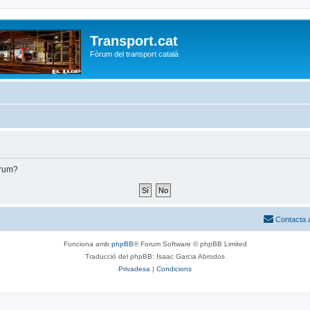
Transport.cat
Fòrum del transport català
òrum?
Contacta 
Funciona amb
phpBB
® Forum Software © phpBB Limited
Traducció del phpBB: Isaac Garcia Abrodos
Privadesa
|
Condicions