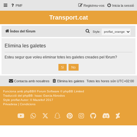
PMF
Registreu-vos
Inicia la sessió
Transport.cat
C
Índex del fòrum
Style:
e
Elimina les galetes
r
c
Esteu segur que voleu eliminar totes les galetes creades pel fòrum?
a
Contacta amb nosaltres
Elimina les galetes
Totes les hores són
UTC+02:00
Funciona amb
phpBB
® Forum Software © phpBB Limited
Traducció del phpBB: Isaac Garcia Abrodos
Style
proflat
Autor: ©
Mazeltof
2017
Privadesa
|
Condicions