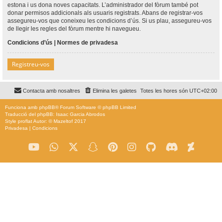
estona i us dona noves capacitats. L’administrador del fòrum també pot
donar permisos addicionals als usuaris registrats. Abans de registrar-vos
assegureu-vos que coneixeu les condicions d’ús. Si us plau, assegureu-vos
de llegir les regles del fòrum mentre hi navegueu.
Condicions d’ús
|
Normes de privadesa
Registreu-vos
Contacta amb nosaltres
Elimina les galetes
Totes les hores són
UTC+02:00
Funciona amb
phpBB
® Forum Software © phpBB Limited
Traducció del phpBB: Isaac Garcia Abrodos
Style
proflat
Autor: ©
Mazeltof
2017
Privadesa
|
Condicions