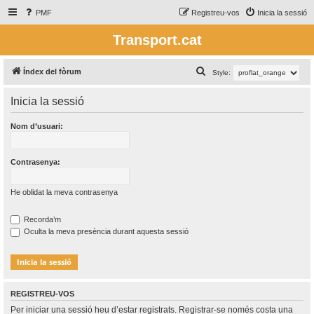
PMF
Registreu-vos
Inicia la sessió
Transport.cat
C
Índex del fòrum
Style:
e
Inicia la sessió
r
c
Nom d’usuari:
a
Contrasenya:
He oblidat la meva contrasenya
Recorda’m
Oculta la meva presència durant aquesta sessió
REGISTREU-VOS
Per iniciar una sessió heu d’estar registrats. Registrar-se només costa una