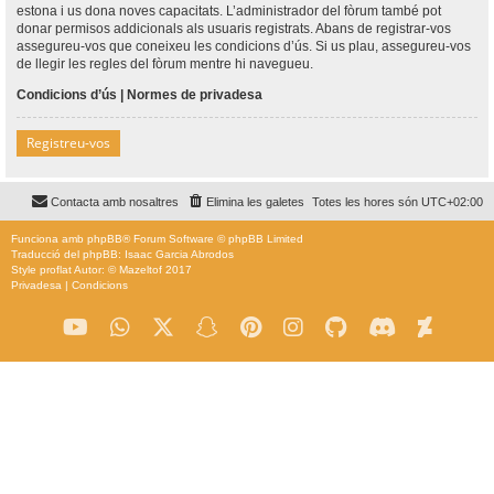
estona i us dona noves capacitats. L’administrador del fòrum també pot
donar permisos addicionals als usuaris registrats. Abans de registrar-vos
assegureu-vos que coneixeu les condicions d’ús. Si us plau, assegureu-vos
de llegir les regles del fòrum mentre hi navegueu.
Condicions d’ús
|
Normes de privadesa
Registreu-vos
Contacta amb nosaltres
Elimina les galetes
Totes les hores són
UTC+02:00
Funciona amb
phpBB
® Forum Software © phpBB Limited
Traducció del phpBB: Isaac Garcia Abrodos
Style
proflat
Autor: ©
Mazeltof
2017
Privadesa
|
Condicions