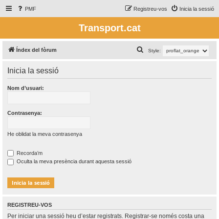
PMF
Registreu-vos
Inicia la sessió
Transport.cat
C
Índex del fòrum
Style:
e
Inicia la sessió
r
c
Nom d’usuari:
a
Contrasenya:
He oblidat la meva contrasenya
Recorda’m
Oculta la meva presència durant aquesta sessió
REGISTREU-VOS
Per iniciar una sessió heu d’estar registrats. Registrar-se només costa una