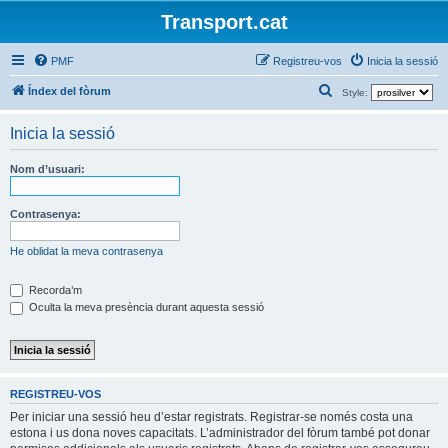
Transport.cat
PMF
Registreu-vos
Inicia la sessió
C
Índex del fòrum
Style:
e
Inicia la sessió
r
c
Nom d’usuari:
a
Contrasenya:
He oblidat la meva contrasenya
Recorda’m
Oculta la meva presència durant aquesta sessió
REGISTREU-VOS
Per iniciar una sessió heu d’estar registrats. Registrar-se només costa una
estona i us dona noves capacitats. L’administrador del fòrum també pot donar