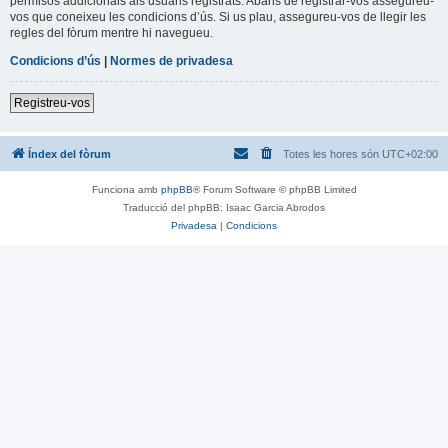
permisos addicionals als usuaris registrats. Abans de registrar-vos assegureu-
vos que coneixeu les condicions d’ús. Si us plau, assegureu-vos de llegir les
regles del fòrum mentre hi navegueu.
Condicions d’ús
|
Normes de privadesa
Registreu-vos
Índex del fòrum
Totes les hores són
UTC+02:00
Funciona amb
phpBB
® Forum Software © phpBB Limited
Traducció del phpBB: Isaac Garcia Abrodos
Privadesa
|
Condicions