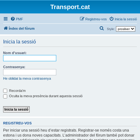
Transport.cat
PMF
Registreu-vos
Inicia la sessió
C
Índex del fòrum
Style:
e
Inicia la sessió
r
c
Nom d’usuari:
a
Contrasenya:
He oblidat la meva contrasenya
Recorda’m
Oculta la meva presència durant aquesta sessió
REGISTREU-VOS
Per iniciar una sessió heu d’estar registrats. Registrar-se només costa una
estona i us dona noves capacitats. L’administrador del fòrum també pot donar