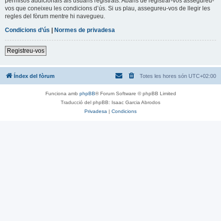
permisos addicionals als usuaris registrats. Abans de registrar-vos assegureu-
vos que coneixeu les condicions d’ús. Si us plau, assegureu-vos de llegir les
regles del fòrum mentre hi navegueu.
Condicions d’ús
|
Normes de privadesa
Registreu-vos
Índex del fòrum
Totes les hores són
UTC+02:00
Funciona amb
phpBB
® Forum Software © phpBB Limited
Traducció del phpBB: Isaac Garcia Abrodos
Privadesa
|
Condicions