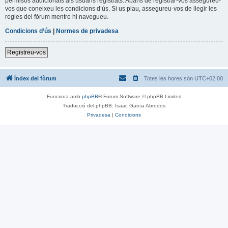
permisos addicionals als usuaris registrats. Abans de registrar-vos assegureu-
vos que coneixeu les condicions d’ús. Si us plau, assegureu-vos de llegir les
regles del fòrum mentre hi navegueu.
Condicions d’ús
|
Normes de privadesa
Registreu-vos
Índex del fòrum
Totes les hores són
UTC+02:00
Funciona amb
phpBB
® Forum Software © phpBB Limited
Traducció del phpBB: Isaac Garcia Abrodos
Privadesa
|
Condicions