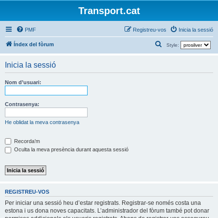
Transport.cat
PMF
Registreu-vos
Inicia la sessió
C
Índex del fòrum
Style:
e
Inicia la sessió
r
c
Nom d’usuari:
a
Contrasenya:
He oblidat la meva contrasenya
Recorda’m
Oculta la meva presència durant aquesta sessió
REGISTREU-VOS
Per iniciar una sessió heu d’estar registrats. Registrar-se només costa una
estona i us dona noves capacitats. L’administrador del fòrum també pot donar