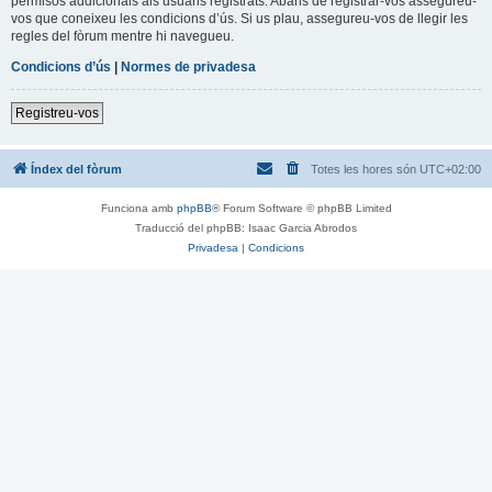
permisos addicionals als usuaris registrats. Abans de registrar-vos assegureu-
vos que coneixeu les condicions d’ús. Si us plau, assegureu-vos de llegir les
regles del fòrum mentre hi navegueu.
Condicions d’ús
|
Normes de privadesa
Registreu-vos
Índex del fòrum
Totes les hores són
UTC+02:00
Funciona amb
phpBB
® Forum Software © phpBB Limited
Traducció del phpBB: Isaac Garcia Abrodos
Privadesa
|
Condicions