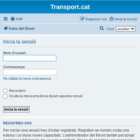
Transport.cat
PMF
Registreu-vos
Inicia la sessió
C
Índex del fòrum
Style:
e
Inicia la sessió
r
c
Nom d’usuari:
a
Contrasenya:
He oblidat la meva contrasenya
Recorda’m
Oculta la meva presència durant aquesta sessió
REGISTREU-VOS
Per iniciar una sessió heu d’estar registrats. Registrar-se només costa una
estona i us dona noves capacitats. L’administrador del fòrum també pot donar