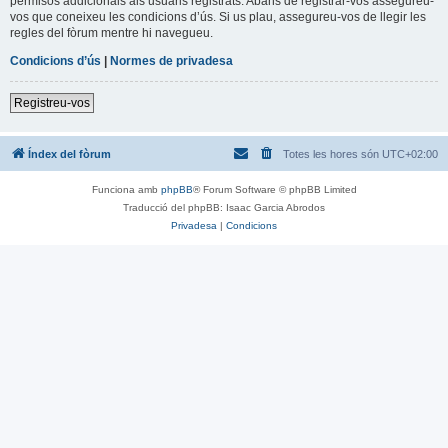
permisos addicionals als usuaris registrats. Abans de registrar-vos assegureu-
vos que coneixeu les condicions d’ús. Si us plau, assegureu-vos de llegir les
regles del fòrum mentre hi navegueu.
Condicions d’ús
|
Normes de privadesa
Registreu-vos
Índex del fòrum
Totes les hores són
UTC+02:00
Funciona amb
phpBB
® Forum Software © phpBB Limited
Traducció del phpBB: Isaac Garcia Abrodos
Privadesa
|
Condicions