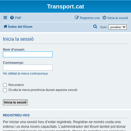
Transport.cat
PMF
Registreu-vos
Inicia la sessió
C
Índex del fòrum
Style:
e
Inicia la sessió
r
c
Nom d’usuari:
a
Contrasenya:
He oblidat la meva contrasenya
Recorda’m
Oculta la meva presència durant aquesta sessió
REGISTREU-VOS
Per iniciar una sessió heu d’estar registrats. Registrar-se només costa una
estona i us dona noves capacitats. L’administrador del fòrum també pot donar