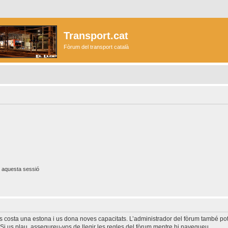
Transport.cat
Fòrum del transport català
 aquesta sessió
és costa una estona i us dona noves capacitats. L’administrador del fòrum també po
Si us plau, assegureu-vos de llegir les regles del fòrum mentre hi navegueu.