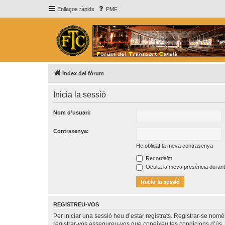
Enllaços ràpids
PMF
Índex del fòrum
Inicia la sessió
Nom d’usuari:
Contrasenya:
He oblidat la meva contrasenya
Recorda’m
Oculta la meva presència durant
REGISTREU-VOS
Per iniciar una sessió heu d’estar registrats. Registrar-se nom
registrar-vos assegureu-vos que coneixeu les condicions d’ús. 