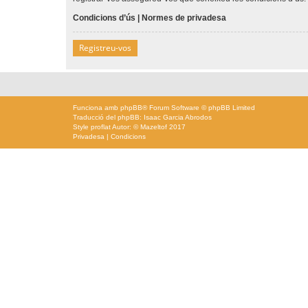
Condicions d’ús
|
Normes de privadesa
Registreu-vos
Funciona amb
phpBB
® Forum Software © phpBB Limited
Traducció del phpBB: Isaac Garcia Abrodos
Style
proflat
Autor: ©
Mazeltof
2017
Privadesa
|
Condicions