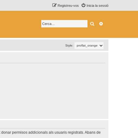
Registreu-vos
Inicia la sessió
Cerca
Cerca avançada
Style:
t donar permisos addicionals als usuaris registrats. Abans de