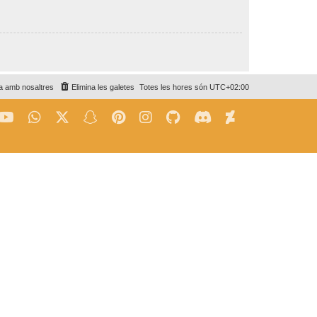
a amb nosaltres
Elimina les galetes
Totes les hores són
UTC+02:00