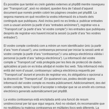
És possible que també es creïn galetes externes al phpBB mentre navegueu
per “Transport.cat”, això no obstant, queden fora de l’abast d’aquest
document que només pretén cobrir les pàgines creades pel phpBB. La
segona manera en què recollim la vostra informació és a través dels
continguts que publiqueu. Això inclou però no es limita a: publicar entrades
com a usuari anònim (a partir d’ara “entrades anònimes”), registrar-vos a
“Transport.cat” (a partir d’ara “el vostre compte”) i les entrades que publiqueu
després de registrar-vos havent iniciat la sessió (a partir d’ara “les vostres
entrades”).
El vostre compte contindrà com a mínim un nom identificador únic (a partir
d’ara “nom d’usuari”), una contrasenya personal per iniciar la sessió amb el
vostre compte (a partir d’ara “contrasenya”) i una adreça electrònica vàlida i
personal (a partir d’ara “adreça electrònica”). La informació del vostre
compte a “Transport.cat” està protegida per les lleis de protecció de dades
aplicables al país on es troba allotjat el nostre lloc web. Tota informació més
enllà del nom d’usuari, contrasenya i adreça electrònica requerits per
“Transport.cat” durant el procés de registrar-vos, és obligatòria o opcional a
la discreció de “Transport.cat”. En qualsevol cas, podeu decidir quina
informació del vostre compte es mostra públicament. Addicionalment, des del
vostre compte, teniu l’opció d’acceptar o rebutjar que se us enviïn els correus
electrònics generats automàticament pel phpBB.
La vostra contrasenya està encriptada amb una funció de resum
unidireccional per tal que sigui segura. Això no obstant, és recomanable que
no reutilitzeu la mateixa contrasenya en múltiples llocs web diferents. La