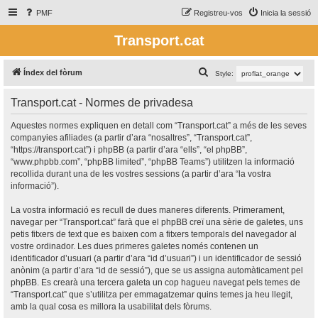
PMF
Registreu-vos
Inicia la sessió
Transport.cat
C
Índex del fòrum
Style:
e
Transport.cat - Normes de privadesa
r
c
Aquestes normes expliquen en detall com “Transport.cat” a més de les seves
companyies afiliades (a partir d’ara “nosaltres”, “Transport.cat”,
a
“https://transport.cat”) i phpBB (a partir d’ara “ells”, “el phpBB”,
“www.phpbb.com”, “phpBB limited”, “phpBB Teams”) utilitzen la informació
recollida durant una de les vostres sessions (a partir d’ara “la vostra
informació”).
La vostra informació es recull de dues maneres diferents. Primerament,
navegar per “Transport.cat” farà que el phpBB creï una sèrie de galetes, uns
petis fitxers de text que es baixen com a fitxers temporals del navegador al
vostre ordinador. Les dues primeres galetes només contenen un
identificador d’usuari (a partir d’ara “id d’usuari”) i un identificador de sessió
anònim (a partir d’ara “id de sessió”), que se us assigna automàticament pel
phpBB. Es crearà una tercera galeta un cop hagueu navegat pels temes de
“Transport.cat” que s’utilitza per emmagatzemar quins temes ja heu llegit,
amb la qual cosa es millora la usabilitat dels fòrums.