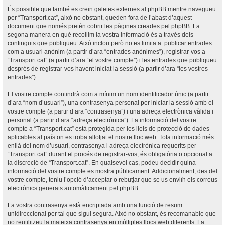
És possible que també es creïn galetes externes al phpBB mentre navegueu
per “Transport.cat”, això no obstant, queden fora de l’abast d’aquest
document que només pretén cobrir les pàgines creades pel phpBB. La
segona manera en què recollim la vostra informació és a través dels
continguts que publiqueu. Això inclou però no es limita a: publicar entrades
com a usuari anònim (a partir d’ara “entrades anònimes”), registrar-vos a
“Transport.cat” (a partir d’ara “el vostre compte”) i les entrades que publiqueu
després de registrar-vos havent iniciat la sessió (a partir d’ara “les vostres
entrades”).
El vostre compte contindrà com a mínim un nom identificador únic (a partir
d’ara “nom d’usuari”), una contrasenya personal per iniciar la sessió amb el
vostre compte (a partir d’ara “contrasenya”) i una adreça electrònica vàlida i
personal (a partir d’ara “adreça electrònica”). La informació del vostre
compte a “Transport.cat” està protegida per les lleis de protecció de dades
aplicables al país on es troba allotjat el nostre lloc web. Tota informació més
enllà del nom d’usuari, contrasenya i adreça electrònica requerits per
“Transport.cat” durant el procés de registrar-vos, és obligatòria o opcional a
la discreció de “Transport.cat”. En qualsevol cas, podeu decidir quina
informació del vostre compte es mostra públicament. Addicionalment, des del
vostre compte, teniu l’opció d’acceptar o rebutjar que se us enviïn els correus
electrònics generats automàticament pel phpBB.
La vostra contrasenya està encriptada amb una funció de resum
unidireccional per tal que sigui segura. Això no obstant, és recomanable que
no reutilitzeu la mateixa contrasenya en múltiples llocs web diferents. La