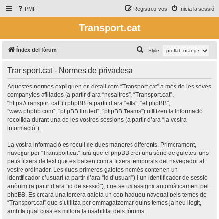
PMF
Registreu-vos
Inicia la sessió
Transport.cat
C
Índex del fòrum
Style:
e
Transport.cat - Normes de privadesa
r
c
Aquestes normes expliquen en detall com “Transport.cat” a més de les seves
companyies afiliades (a partir d’ara “nosaltres”, “Transport.cat”,
a
“https://transport.cat”) i phpBB (a partir d’ara “ells”, “el phpBB”,
“www.phpbb.com”, “phpBB limited”, “phpBB Teams”) utilitzen la informació
recollida durant una de les vostres sessions (a partir d’ara “la vostra
informació”).
La vostra informació es recull de dues maneres diferents. Primerament,
navegar per “Transport.cat” farà que el phpBB creï una sèrie de galetes, uns
petis fitxers de text que es baixen com a fitxers temporals del navegador al
vostre ordinador. Les dues primeres galetes només contenen un
identificador d’usuari (a partir d’ara “id d’usuari”) i un identificador de sessió
anònim (a partir d’ara “id de sessió”), que se us assigna automàticament pel
phpBB. Es crearà una tercera galeta un cop hagueu navegat pels temes de
“Transport.cat” que s’utilitza per emmagatzemar quins temes ja heu llegit,
amb la qual cosa es millora la usabilitat dels fòrums.