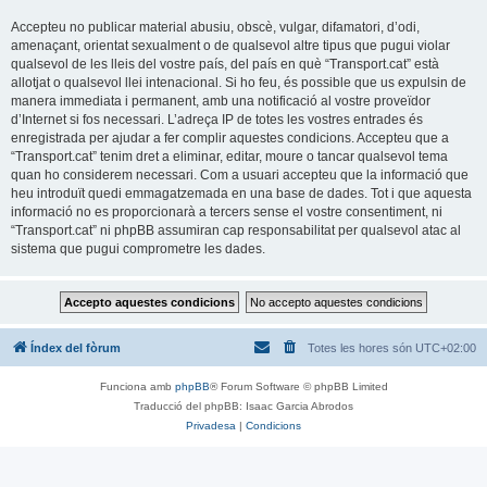
Accepteu no publicar material abusiu, obscè, vulgar, difamatori, d’odi,
amenaçant, orientat sexualment o de qualsevol altre tipus que pugui violar
qualsevol de les lleis del vostre país, del país en què “Transport.cat” està
allotjat o qualsevol llei intenacional. Si ho feu, és possible que us expulsin de
manera immediata i permanent, amb una notificació al vostre proveïdor
d’Internet si fos necessari. L’adreça IP de totes les vostres entrades és
enregistrada per ajudar a fer complir aquestes condicions. Accepteu que a
“Transport.cat” tenim dret a eliminar, editar, moure o tancar qualsevol tema
quan ho considerem necessari. Com a usuari accepteu que la informació que
heu introduït quedi emmagatzemada en una base de dades. Tot i que aquesta
informació no es proporcionarà a tercers sense el vostre consentiment, ni
“Transport.cat” ni phpBB assumiran cap responsabilitat per qualsevol atac al
sistema que pugui comprometre les dades.
Índex del fòrum
Totes les hores són
UTC+02:00
Funciona amb
phpBB
® Forum Software © phpBB Limited
Traducció del phpBB: Isaac Garcia Abrodos
Privadesa
|
Condicions