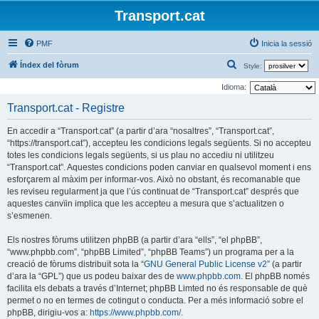
Transport.cat
PMF
Inicia la sessió
C
Índex del fòrum
Style:
e
Idioma:
r
Transport.cat - Registre
c
En accedir a “Transport.cat” (a partir d’ara “nosaltres”, “Transport.cat”,
a
“https://transport.cat”), accepteu les condicions legals següents. Si no accepteu
totes les condicions legals següents, si us plau no accediu ni utilitzeu
“Transport.cat”. Aquestes condicions poden canviar en qualsevol moment i ens
esforçarem al màxim per informar-vos. Això no obstant, és recomanable que
les reviseu regularment ja que l’ús continuat de “Transport.cat” després que
aquestes canvïin implica que les accepteu a mesura que s’actualitzen o
s’esmenen.
Els nostres fòrums utilitzen phpBB (a partir d’ara “ells”, “el phpBB”,
“www.phpbb.com”, “phpBB Limited”, “phpBB Teams”) un programa per a la
creació de fòrums distribuït sota la “
GNU General Public License v2
” (a partir
d’ara la “GPL”) que us podeu baixar des de
www.phpbb.com
. El phpBB només
facilita els debats a través d’Internet; phpBB Limted no és responsable de què
permet o no en termes de cotingut o conducta. Per a més informació sobre el
phpBB, dirigiu-vos a:
https://www.phpbb.com/
.