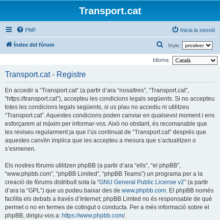
Transport.cat
PMF
Inicia la sessió
C
Índex del fòrum
Style:
e
Idioma:
r
Transport.cat - Registre
c
En accedir a “Transport.cat” (a partir d’ara “nosaltres”, “Transport.cat”,
a
“https://transport.cat”), accepteu les condicions legals següents. Si no accepteu
totes les condicions legals següents, si us plau no accediu ni utilitzeu
“Transport.cat”. Aquestes condicions poden canviar en qualsevol moment i ens
esforçarem al màxim per informar-vos. Això no obstant, és recomanable que
les reviseu regularment ja que l’ús continuat de “Transport.cat” després que
aquestes canvïin implica que les accepteu a mesura que s’actualitzen o
s’esmenen.
Els nostres fòrums utilitzen phpBB (a partir d’ara “ells”, “el phpBB”,
“www.phpbb.com”, “phpBB Limited”, “phpBB Teams”) un programa per a la
creació de fòrums distribuït sota la “
GNU General Public License v2
” (a partir
d’ara la “GPL”) que us podeu baixar des de
www.phpbb.com
. El phpBB només
facilita els debats a través d’Internet; phpBB Limted no és responsable de què
permet o no en termes de cotingut o conducta. Per a més informació sobre el
phpBB, dirigiu-vos a:
https://www.phpbb.com/
.