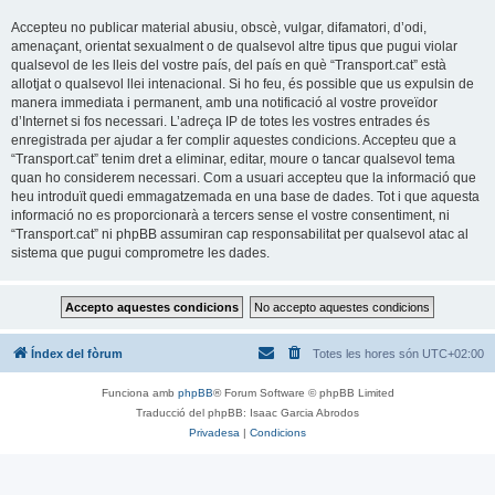
Accepteu no publicar material abusiu, obscè, vulgar, difamatori, d’odi,
amenaçant, orientat sexualment o de qualsevol altre tipus que pugui violar
qualsevol de les lleis del vostre país, del país en què “Transport.cat” està
allotjat o qualsevol llei intenacional. Si ho feu, és possible que us expulsin de
manera immediata i permanent, amb una notificació al vostre proveïdor
d’Internet si fos necessari. L’adreça IP de totes les vostres entrades és
enregistrada per ajudar a fer complir aquestes condicions. Accepteu que a
“Transport.cat” tenim dret a eliminar, editar, moure o tancar qualsevol tema
quan ho considerem necessari. Com a usuari accepteu que la informació que
heu introduït quedi emmagatzemada en una base de dades. Tot i que aquesta
informació no es proporcionarà a tercers sense el vostre consentiment, ni
“Transport.cat” ni phpBB assumiran cap responsabilitat per qualsevol atac al
sistema que pugui comprometre les dades.
Índex del fòrum
Totes les hores són
UTC+02:00
Funciona amb
phpBB
® Forum Software © phpBB Limited
Traducció del phpBB: Isaac Garcia Abrodos
Privadesa
|
Condicions