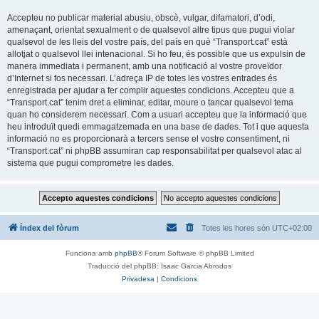
Accepteu no publicar material abusiu, obscè, vulgar, difamatori, d’odi,
amenaçant, orientat sexualment o de qualsevol altre tipus que pugui violar
qualsevol de les lleis del vostre país, del país en què “Transport.cat” està
allotjat o qualsevol llei intenacional. Si ho feu, és possible que us expulsin de
manera immediata i permanent, amb una notificació al vostre proveïdor
d’Internet si fos necessari. L’adreça IP de totes les vostres entrades és
enregistrada per ajudar a fer complir aquestes condicions. Accepteu que a
“Transport.cat” tenim dret a eliminar, editar, moure o tancar qualsevol tema
quan ho considerem necessari. Com a usuari accepteu que la informació que
heu introduït quedi emmagatzemada en una base de dades. Tot i que aquesta
informació no es proporcionarà a tercers sense el vostre consentiment, ni
“Transport.cat” ni phpBB assumiran cap responsabilitat per qualsevol atac al
sistema que pugui comprometre les dades.
Índex del fòrum
Totes les hores són
UTC+02:00
Funciona amb
phpBB
® Forum Software © phpBB Limited
Traducció del phpBB: Isaac Garcia Abrodos
Privadesa
|
Condicions