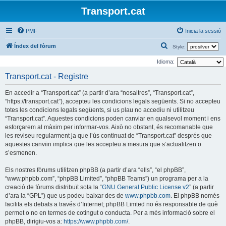
Transport.cat
PMF
Inicia la sessió
C
Índex del fòrum
Style:
e
Idioma:
r
Transport.cat - Registre
c
En accedir a “Transport.cat” (a partir d’ara “nosaltres”, “Transport.cat”,
a
“https://transport.cat”), accepteu les condicions legals següents. Si no accepteu
totes les condicions legals següents, si us plau no accediu ni utilitzeu
“Transport.cat”. Aquestes condicions poden canviar en qualsevol moment i ens
esforçarem al màxim per informar-vos. Això no obstant, és recomanable que
les reviseu regularment ja que l’ús continuat de “Transport.cat” després que
aquestes canvïin implica que les accepteu a mesura que s’actualitzen o
s’esmenen.
Els nostres fòrums utilitzen phpBB (a partir d’ara “ells”, “el phpBB”,
“www.phpbb.com”, “phpBB Limited”, “phpBB Teams”) un programa per a la
creació de fòrums distribuït sota la “
GNU General Public License v2
” (a partir
d’ara la “GPL”) que us podeu baixar des de
www.phpbb.com
. El phpBB només
facilita els debats a través d’Internet; phpBB Limted no és responsable de què
permet o no en termes de cotingut o conducta. Per a més informació sobre el
phpBB, dirigiu-vos a:
https://www.phpbb.com/
.