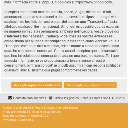
més informació sobre el phpBB, dirigiu-vos a:
https://www.phpbb.com/
.
Accepteu no publicar material abusiu, obscè, vulgar, difamatori, d’odi,
amenaçant, orientat sexualment o de qualsevol altre tipus que pugui violar
qualsevol de les lleis del vostre país, del país en què “Transport.cat” està
allotjat o qualsevol llei intenacional. Si ho feu, és possible que us expulsin
de manera immediata i permanent, amb una notificació al vostre proveïdor
d’Internet si fos necessari. L’adreça IP de totes les vostres entrades és
enregistrada per ajudar a fer complir aquestes condicions. Accepteu que a
“Transport.cat” tenim dret a eliminar, editar, moure o tancar qualsevol tema
quan ho considerem necessari. Com a usuari accepteu que la informació
que heu introduït quedi emmagatzemada en una base de dades. Tot i que
aquesta informació no es proporcionarà a tercers sense el vostre
consentiment, ni “Transport.cat” ni phpBB assumiran cap responsabilitat per
qualsevol atac al sistema que pugui comprometre les dades.
Contacta amb nosaltres
Elimina les galetes
Totes les hores són
UTC+02:00
Funciona amb
phpBB
® Forum Software © phpBB Limited
Traducció del phpBB: Isaac Garcia Abrodos
Style
proflat
Autor: ©
Mazeltof
2017
Privadesa
|
Condicions