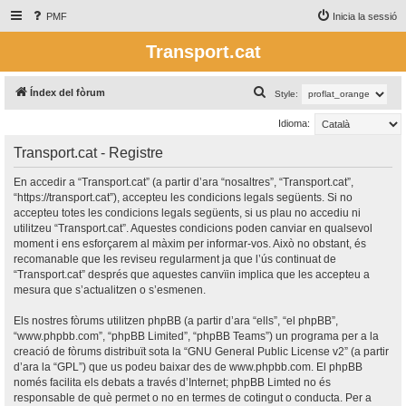
PMF
Inicia la sessió
Transport.cat
C
Índex del fòrum
Style:
e
Idioma:
r
Transport.cat - Registre
c
a
En accedir a “Transport.cat” (a partir d’ara “nosaltres”, “Transport.cat”,
“https://transport.cat”), accepteu les condicions legals següents. Si no
accepteu totes les condicions legals següents, si us plau no accediu ni
utilitzeu “Transport.cat”. Aquestes condicions poden canviar en qualsevol
moment i ens esforçarem al màxim per informar-vos. Això no obstant, és
recomanable que les reviseu regularment ja que l’ús continuat de
“Transport.cat” després que aquestes canvïin implica que les accepteu a
mesura que s’actualitzen o s’esmenen.
Els nostres fòrums utilitzen phpBB (a partir d’ara “ells”, “el phpBB”,
“www.phpbb.com”, “phpBB Limited”, “phpBB Teams”) un programa per a la
creació de fòrums distribuït sota la “
GNU General Public License v2
” (a partir
d’ara la “GPL”) que us podeu baixar des de
www.phpbb.com
. El phpBB
només facilita els debats a través d’Internet; phpBB Limted no és
responsable de què permet o no en termes de cotingut o conducta. Per a