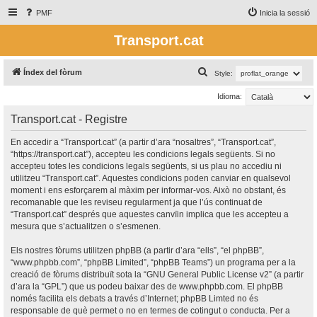
PMF
Inicia la sessió
Transport.cat
C
Índex del fòrum
Style:
e
Idioma:
r
Transport.cat - Registre
c
a
En accedir a “Transport.cat” (a partir d’ara “nosaltres”, “Transport.cat”,
“https://transport.cat”), accepteu les condicions legals següents. Si no
accepteu totes les condicions legals següents, si us plau no accediu ni
utilitzeu “Transport.cat”. Aquestes condicions poden canviar en qualsevol
moment i ens esforçarem al màxim per informar-vos. Això no obstant, és
recomanable que les reviseu regularment ja que l’ús continuat de
“Transport.cat” després que aquestes canvïin implica que les accepteu a
mesura que s’actualitzen o s’esmenen.
Els nostres fòrums utilitzen phpBB (a partir d’ara “ells”, “el phpBB”,
“www.phpbb.com”, “phpBB Limited”, “phpBB Teams”) un programa per a la
creació de fòrums distribuït sota la “
GNU General Public License v2
” (a partir
d’ara la “GPL”) que us podeu baixar des de
www.phpbb.com
. El phpBB
només facilita els debats a través d’Internet; phpBB Limted no és
responsable de què permet o no en termes de cotingut o conducta. Per a