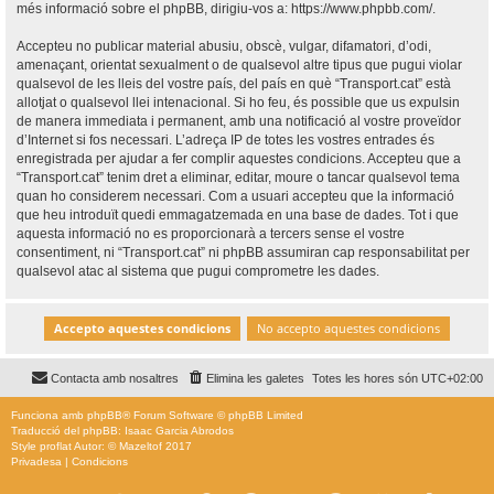
més informació sobre el phpBB, dirigiu-vos a:
https://www.phpbb.com/
.
Accepteu no publicar material abusiu, obscè, vulgar, difamatori, d’odi,
amenaçant, orientat sexualment o de qualsevol altre tipus que pugui violar
qualsevol de les lleis del vostre país, del país en què “Transport.cat” està
allotjat o qualsevol llei intenacional. Si ho feu, és possible que us expulsin
de manera immediata i permanent, amb una notificació al vostre proveïdor
d’Internet si fos necessari. L’adreça IP de totes les vostres entrades és
enregistrada per ajudar a fer complir aquestes condicions. Accepteu que a
“Transport.cat” tenim dret a eliminar, editar, moure o tancar qualsevol tema
quan ho considerem necessari. Com a usuari accepteu que la informació
que heu introduït quedi emmagatzemada en una base de dades. Tot i que
aquesta informació no es proporcionarà a tercers sense el vostre
consentiment, ni “Transport.cat” ni phpBB assumiran cap responsabilitat per
qualsevol atac al sistema que pugui comprometre les dades.
Contacta amb nosaltres
Elimina les galetes
Totes les hores són
UTC+02:00
Funciona amb
phpBB
® Forum Software © phpBB Limited
Traducció del phpBB: Isaac Garcia Abrodos
Style
proflat
Autor: ©
Mazeltof
2017
Privadesa
|
Condicions