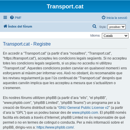
Transport.cat
PMF
Inicia la sessió
C
Índex del fòrum
Style:
e
Idioma:
r
Transport.cat - Registre
c
En accedir a “Transport.cat” (a partir d’ara “nosaltres”, “Transport.cat”,
a
“https://transport.cat”), accepteu les condicions legals següents. Si no accepteu
totes les condicions legals següents, si us plau no accediu ni utilitzeu
“Transport.cat”. Aquestes condicions poden canviar en qualsevol moment i ens
esforçarem al màxim per informar-vos. Això no obstant, és recomanable que
les reviseu regularment ja que l’ús continuat de “Transport.cat” després que
aquestes canvïin implica que les accepteu a mesura que s’actualitzen o
s’esmenen.
Els nostres fòrums utilitzen phpBB (a partir d’ara “ells”, “el phpBB”,
“www.phpbb.com”, “phpBB Limited”, “phpBB Teams”) un programa per a la
creació de fòrums distribuït sota la “
GNU General Public License v2
” (a partir
d’ara la “GPL”) que us podeu baixar des de
www.phpbb.com
. El phpBB només
facilita els debats a través d’Internet; phpBB Limted no és responsable de què
permet o no en termes de cotingut o conducta. Per a més informació sobre el
phpBB, dirigiu-vos a:
https://www.phpbb.com/
.