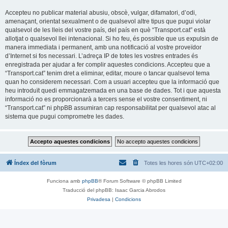
Accepteu no publicar material abusiu, obscè, vulgar, difamatori, d’odi,
amenaçant, orientat sexualment o de qualsevol altre tipus que pugui violar
qualsevol de les lleis del vostre país, del país en què “Transport.cat” està
allotjat o qualsevol llei intenacional. Si ho feu, és possible que us expulsin de
manera immediata i permanent, amb una notificació al vostre proveïdor
d’Internet si fos necessari. L’adreça IP de totes les vostres entrades és
enregistrada per ajudar a fer complir aquestes condicions. Accepteu que a
“Transport.cat” tenim dret a eliminar, editar, moure o tancar qualsevol tema
quan ho considerem necessari. Com a usuari accepteu que la informació que
heu introduït quedi emmagatzemada en una base de dades. Tot i que aquesta
informació no es proporcionarà a tercers sense el vostre consentiment, ni
“Transport.cat” ni phpBB assumiran cap responsabilitat per qualsevol atac al
sistema que pugui comprometre les dades.
Índex del fòrum
Totes les hores són
UTC+02:00
Funciona amb
phpBB
® Forum Software © phpBB Limited
Traducció del phpBB: Isaac Garcia Abrodos
Privadesa
|
Condicions