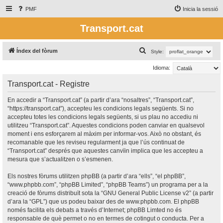
PMF
Inicia la sessió
Transport.cat
C
Índex del fòrum
Style:
e
Idioma:
r
Transport.cat - Registre
c
a
En accedir a “Transport.cat” (a partir d’ara “nosaltres”, “Transport.cat”,
“https://transport.cat”), accepteu les condicions legals següents. Si no
accepteu totes les condicions legals següents, si us plau no accediu ni
utilitzeu “Transport.cat”. Aquestes condicions poden canviar en qualsevol
moment i ens esforçarem al màxim per informar-vos. Això no obstant, és
recomanable que les reviseu regularment ja que l’ús continuat de
“Transport.cat” després que aquestes canvïin implica que les accepteu a
mesura que s’actualitzen o s’esmenen.
Els nostres fòrums utilitzen phpBB (a partir d’ara “ells”, “el phpBB”,
“www.phpbb.com”, “phpBB Limited”, “phpBB Teams”) un programa per a la
creació de fòrums distribuït sota la “
GNU General Public License v2
” (a partir
d’ara la “GPL”) que us podeu baixar des de
www.phpbb.com
. El phpBB
només facilita els debats a través d’Internet; phpBB Limted no és
responsable de què permet o no en termes de cotingut o conducta. Per a