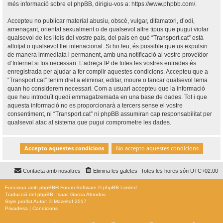
més informació sobre el phpBB, dirigiu-vos a:
https://www.phpbb.com/
.
Accepteu no publicar material abusiu, obscè, vulgar, difamatori, d’odi,
amenaçant, orientat sexualment o de qualsevol altre tipus que pugui violar
qualsevol de les lleis del vostre país, del país en què “Transport.cat” està
allotjat o qualsevol llei intenacional. Si ho feu, és possible que us expulsin
de manera immediata i permanent, amb una notificació al vostre proveïdor
d’Internet si fos necessari. L’adreça IP de totes les vostres entrades és
enregistrada per ajudar a fer complir aquestes condicions. Accepteu que a
“Transport.cat” tenim dret a eliminar, editar, moure o tancar qualsevol tema
quan ho considerem necessari. Com a usuari accepteu que la informació
que heu introduït quedi emmagatzemada en una base de dades. Tot i que
aquesta informació no es proporcionarà a tercers sense el vostre
consentiment, ni “Transport.cat” ni phpBB assumiran cap responsabilitat per
qualsevol atac al sistema que pugui comprometre les dades.
Contacta amb nosaltres
Elimina les galetes
Totes les hores són
UTC+02:00
Funciona amb
phpBB
® Forum Software © phpBB Limited
Traducció del phpBB: Isaac Garcia Abrodos
Style
proflat
Autor: ©
Mazeltof
2017
Privadesa
|
Condicions