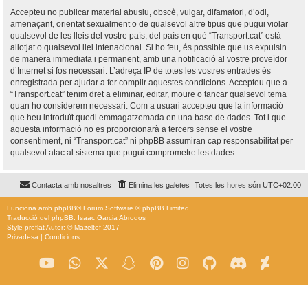
Accepteu no publicar material abusiu, obscè, vulgar, difamatori, d’odi,
amenaçant, orientat sexualment o de qualsevol altre tipus que pugui violar
qualsevol de les lleis del vostre país, del país en què “Transport.cat” està
allotjat o qualsevol llei intenacional. Si ho feu, és possible que us expulsin
de manera immediata i permanent, amb una notificació al vostre proveïdor
d’Internet si fos necessari. L’adreça IP de totes les vostres entrades és
enregistrada per ajudar a fer complir aquestes condicions. Accepteu que a
“Transport.cat” tenim dret a eliminar, editar, moure o tancar qualsevol tema
quan ho considerem necessari. Com a usuari accepteu que la informació
que heu introduït quedi emmagatzemada en una base de dades. Tot i que
aquesta informació no es proporcionarà a tercers sense el vostre
consentiment, ni “Transport.cat” ni phpBB assumiran cap responsabilitat per
qualsevol atac al sistema que pugui comprometre les dades.
Contacta amb nosaltres
Elimina les galetes
Totes les hores són
UTC+02:00
Funciona amb
phpBB
® Forum Software © phpBB Limited
Traducció del phpBB: Isaac Garcia Abrodos
Style
proflat
Autor: ©
Mazeltof
2017
Privadesa
|
Condicions