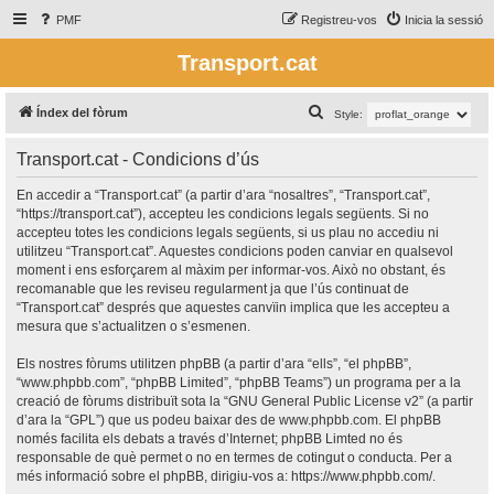
PMF
Registreu-vos
Inicia la sessió
Transport.cat
C
Índex del fòrum
Style:
e
Transport.cat - Condicions d’ús
r
c
En accedir a “Transport.cat” (a partir d’ara “nosaltres”, “Transport.cat”,
“https://transport.cat”), accepteu les condicions legals següents. Si no
a
accepteu totes les condicions legals següents, si us plau no accediu ni
utilitzeu “Transport.cat”. Aquestes condicions poden canviar en qualsevol
moment i ens esforçarem al màxim per informar-vos. Això no obstant, és
recomanable que les reviseu regularment ja que l’ús continuat de
“Transport.cat” després que aquestes canvïin implica que les accepteu a
mesura que s’actualitzen o s’esmenen.
Els nostres fòrums utilitzen phpBB (a partir d’ara “ells”, “el phpBB”,
“www.phpbb.com”, “phpBB Limited”, “phpBB Teams”) un programa per a la
creació de fòrums distribuït sota la “
GNU General Public License v2
” (a partir
d’ara la “GPL”) que us podeu baixar des de
www.phpbb.com
. El phpBB
només facilita els debats a través d’Internet; phpBB Limted no és
responsable de què permet o no en termes de cotingut o conducta. Per a
més informació sobre el phpBB, dirigiu-vos a:
https://www.phpbb.com/
.