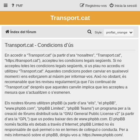
PMF
Registreu-vos
Inicia la sessió
Transport.cat
C
Índex del fòrum
Style:
e
Transport.cat - Condicions d’ús
r
c
En accedir a “Transport.cat” (a partir d’ara “nosaltres”, “Transport.cat”,
“https://transport.cat”), accepteu les condicions legals següents. Si no
a
accepteu totes les condicions legals següents, si us plau no accediu ni
utilitzeu “Transport.cat”. Aquestes condicions poden canviar en qualsevol
moment i ens esforçarem al màxim per informar-vos. Això no obstant, és
recomanable que les reviseu regularment ja que l’ús continuat de
“Transport.cat” després que aquestes canvïin implica que les accepteu a
mesura que s’actualitzen o s’esmenen.
Els nostres fòrums utilitzen phpBB (a partir d’ara “ells”, “el phpBB”,
“www.phpbb.com”, “phpBB Limited”, “phpBB Teams”) un programa per a la
creació de fòrums distribuït sota la “
GNU General Public License v2
” (a partir
d’ara la “GPL”) que us podeu baixar des de
www.phpbb.com
. El phpBB
només facilita els debats a través d’Internet; phpBB Limted no és
responsable de què permet o no en termes de cotingut o conducta. Per a
més informació sobre el phpBB, dirigiu-vos a:
https://www.phpbb.com/
.