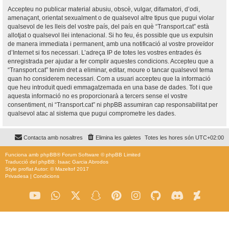
Accepteu no publicar material abusiu, obscè, vulgar, difamatori, d’odi,
amenaçant, orientat sexualment o de qualsevol altre tipus que pugui violar
qualsevol de les lleis del vostre país, del país en què “Transport.cat” està
allotjat o qualsevol llei intenacional. Si ho feu, és possible que us expulsin
de manera immediata i permanent, amb una notificació al vostre proveïdor
d’Internet si fos necessari. L’adreça IP de totes les vostres entrades és
enregistrada per ajudar a fer complir aquestes condicions. Accepteu que a
“Transport.cat” tenim dret a eliminar, editar, moure o tancar qualsevol tema
quan ho considerem necessari. Com a usuari accepteu que la informació
que heu introduït quedi emmagatzemada en una base de dades. Tot i que
aquesta informació no es proporcionarà a tercers sense el vostre
consentiment, ni “Transport.cat” ni phpBB assumiran cap responsabilitat per
qualsevol atac al sistema que pugui comprometre les dades.
Contacta amb nosaltres
Elimina les galetes
Totes les hores són
UTC+02:00
Funciona amb
phpBB
® Forum Software © phpBB Limited
Traducció del phpBB: Isaac Garcia Abrodos
Style
proflat
Autor: ©
Mazeltof
2017
Privadesa
|
Condicions